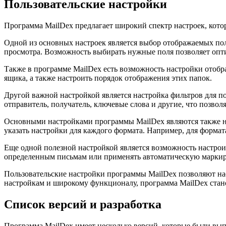
Пользовательские настройки
Программа MailDex предлагает широкий спектр настроек, кото
Одной из основных настроек является выбор отображаемых поле
просмотра. Возможность выбирать нужные поля позволяет опт
Также в программе MailDex есть возможность настройки отобра
ящика, а также настроить порядок отображения этих папок.
Другой важной настройкой является настройка фильтров для по
отправитель, получатель, ключевые слова и другие, что позво
Основными настройками программы MailDex являются также на
указать настройки для каждого формата. Например, для форма
Еще одной полезной настройкой является возможность настроит
определенным письмам или применять автоматическую маркиро
Пользовательские настройки программы MailDex позволяют нас
настройкам и широкому функционалу, программа MailDex стан
Список версий и разработка
Программа MailDex имеет несколько версий, которые были вып