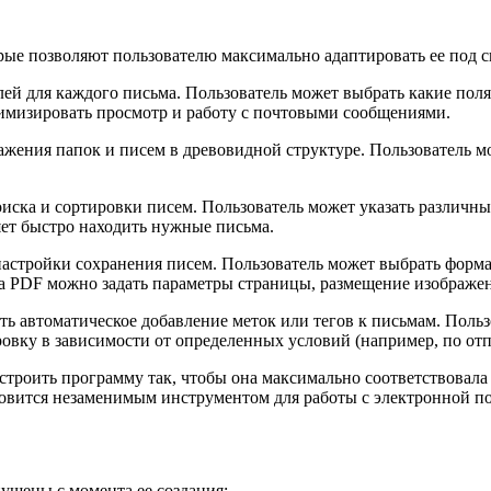
рые позволяют пользователю максимально адаптировать ее под с
й для каждого письма. Пользователь может выбрать какие поля 
имизировать просмотр и работу с почтовыми сообщениями.
жения папок и писем в древовидной структуре. Пользователь мо
иска и сортировки писем. Пользователь может указать различны
ляет быстро находить нужные письма.
стройки сохранения писем. Пользователь может выбрать форма
та PDF можно задать параметры страницы, размещение изображен
ь автоматическое добавление меток или тегов к письмам. Пользо
вку в зависимости от определенных условий (например, по от
троить программу так, чтобы она максимально соответствовала
овится незаменимым инструментом для работы с электронной по
ущены с момента ее создания: