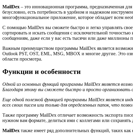
MailDex
– это инновационная программа, предназначенная для
безусловно, есть потребность в удобном и надежном инструме
многофункциональное приложение, которое обладает всем необ
С помощью MailDex вы сможете быстро и легко управлять сво
сортировать и искать сообщения с исключительной точностью 
сообщениям, даже если у вас есть тысячи или даже миллионы 
Важным преимуществом программы MailDex является возможно
Outlook PST, OST, EML, MSG, MBOX и многие другие. Это озна
области просмотра.
Функции и особенности
Одной из основных функций программы MailDex является возм
Благодаря этому вы сможете быстро и просто организовать 
Еще одной полезной функцией программы MailDex является инд
всех своих писем или только для определенных папок, что по
Также программу MailDex отличает возможность экспорта писем
нужном вам формате, делиться ими с коллегами или сохранять
MailDex
также имеет ряд дополнительных функций, таких как 