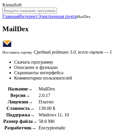
KtonaSoft
Главная
Интернет
Электронная почта
MailDex
MailDex
Средний рейтинг 3.0, всего оценок — 1
Поставить оценку
Скачать программу
Описание и функции
Скриншоты интерфейса
Комментарии пользователей
Название→
MailDex
Версия→
2.0.17
Лицензия→
Платно
Стоимость→
139.00 $
Поддержка→
Windows 11, 10
Размер файла→
58.6 Мб
Разработчик→
Encryptomatic