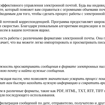
 эффективного управления электронной почтой. Будь вы индивид
нте, который поможет вам справиться с огромными объемами поч
ходимым для того, чтобы сделать процесс работы с электронно
ей почтовой корреспонденцией. Программа предоставляет широк
и скоростью. Благодаря уникальным алгоритмам индексации и п
писем в вашем почтовом ящике.
сть работы с различными форматами электронной почты. Она п
чает, что вы можете легко импортировать и просматривать пись
ожность просматривать сообщения в формате электронных писем
свою почту и найти нужные сообщения.
ексация писем, что позволяет значительно ускорить процесс п
зволит вам быстро находить нужную информацию и сократить вре
 в различные форматы, такие как PDF, HTML, TXT, RTF, TIFF и 
 для последующего использования.
фильтрация сообщений по дате, отправителю, получателю и друг