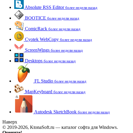
Absolute RSS Editor
более недели назад
BOOTICE
более недели назад
ComicRack
более недели назад
Cyotek WebCopy
более недели назад
ScreenWings
более недели назад
Desktops
более недели назад
FL Studio
более недели назад
MapKeyboard
более недели назад
Autodesk SketchBook
более недели назад
Наверх
© 2019-2026, KtonaSoft.ru — каталог софта для Windows.
Оцените!