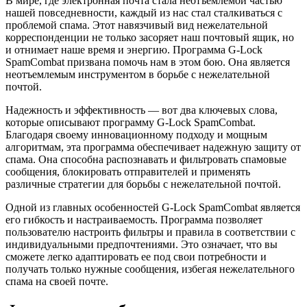
В мире, где электронная почта стала неотъемлемой частью
нашей повседневности, каждый из нас стал сталкиваться с
проблемой спама. Этот навязчивый вид нежелательной
корреспонденции не только засоряет наш почтовый ящик, но
и отнимает наше время и энергию. Программа G-Lock
SpamCombat призвана помочь нам в этом бою. Она является
неотъемлемым инструментом в борьбе с нежелательной
почтой.
Надежность и эффективность — вот два ключевых слова,
которые описывают программу G-Lock SpamCombat.
Благодаря своему инновационному подходу и мощным
алгоритмам, эта программа обеспечивает надежную защиту от
спама. Она способна распознавать и фильтровать спамовые
сообщения, блокировать отправителей и применять
различные стратегии для борьбы с нежелательной почтой.
Одной из главных особенностей G-Lock SpamCombat является
его гибкость и настраиваемость. Программа позволяет
пользователю настроить фильтры и правила в соответствии с
индивидуальными предпочтениями. Это означает, что вы
сможете легко адаптировать ее под свои потребности и
получать только нужные сообщения, избегая нежелательного
спама на своей почте.