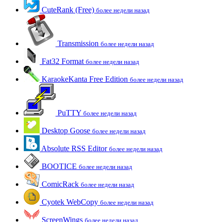
CuteRank (Free)
более недели назад
Transmission
более недели назад
Fat32 Format
более недели назад
KaraokeKanta Free Edition
более недели назад
PuTTY
более недели назад
Desktop Goose
более недели назад
Absolute RSS Editor
более недели назад
BOOTICE
более недели назад
ComicRack
более недели назад
Cyotek WebCopy
более недели назад
ScreenWings
более недели назад