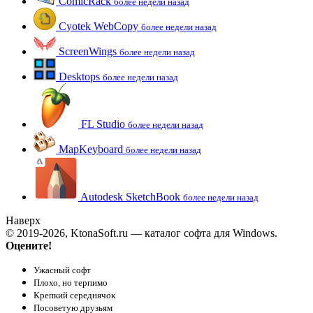
ComicRack
более недели назад
Cyotek WebCopy
более недели назад
ScreenWings
более недели назад
Desktops
более недели назад
FL Studio
более недели назад
MapKeyboard
более недели назад
Autodesk SketchBook
более недели назад
Наверх
© 2019-2026, KtonaSoft.ru — каталог софта для Windows.
Оцените!
Ужасный софт
Плохо, но терпимо
Крепкий середнячок
Посоветую друзьям