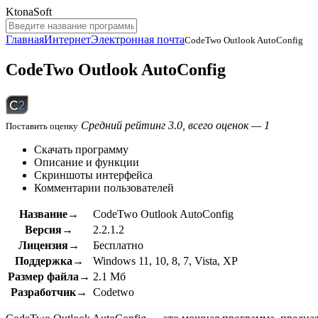
KtonaSoft
Главная
Интернет
Электронная почта
CodeTwo Outlook AutoConfig
CodeTwo Outlook AutoConfig
Средний рейтинг 3.0, всего оценок — 1
Поставить оценку
Скачать программу
Описание и функции
Скриншоты интерфейса
Комментарии пользователей
Название→
CodeTwo Outlook AutoConfig
Версия→
2.2.1.2
Лицензия→
Бесплатно
Поддержка→
Windows 11, 10, 8, 7, Vista, XP
Размер файла→
2.1 Мб
Разработчик→
Codetwo