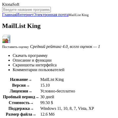
KtonaSoft
Главная
Интернет
Электронная почта
MailList King
MailList King
Средний рейтинг 4.0, всего оценок — 1
Поставить оценку
Скачать программу
Описание и функции
Скриншоты интерфейса
Комментарии пользователей
Название→
MailList King
Версия→
15.10
Лицензия→
Условно-бесплатно
Пробный период→
30 дней
Стоимость→
99.50 $
Поддержка→
Windows 11, 10, 8, 7, Vista, XP
Размер файла→
12.6 Мб