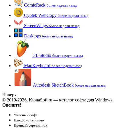
ComicRack
более недели назад
Cyotek WebCopy
более недели назад
ScreenWings
более недели назад
Desktops
более недели назад
FL Studio
более недели назад
MapKeyboard
более недели назад
Autodesk SketchBook
более недели назад
Наверх
© 2019-2026, KtonaSoft.ru — каталог софта для Windows.
Оцените!
Ужасный софт
Плохо, но терпимо
Крепкий середнячок