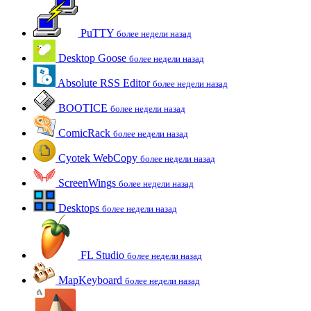
PuTTY
более недели назад
Desktop Goose
более недели назад
Absolute RSS Editor
более недели назад
BOOTICE
более недели назад
ComicRack
более недели назад
Cyotek WebCopy
более недели назад
ScreenWings
более недели назад
Desktops
более недели назад
FL Studio
более недели назад
MapKeyboard
более недели назад