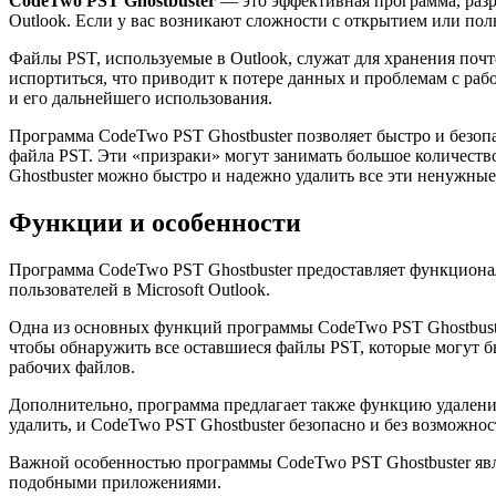
CodeTwo PST Ghostbuster
— это эффективная программа, разр
Outlook. Если у вас возникают сложности с открытием или пол
Файлы PST, используемые в Outlook, служат для хранения поч
испортиться, что приводит к потере данных и проблемам с раб
и его дальнейшего использования.
Программа CodeTwo PST Ghostbuster позволяет быстро и безопа
файла PST. Эти «призраки» могут занимать большое количеств
Ghostbuster можно быстро и надежно удалить все эти ненужные
Функции и особенности
Программа CodeTwo PST Ghostbuster предоставляет функциона
пользователей в Microsoft Outlook.
Одна из основных функций программы CodeTwo PST Ghostbuste
чтобы обнаружить все оставшиеся файлы PST, которые могут б
рабочих файлов.
Дополнительно, программа предлагает также функцию удалени
удалить, и CodeTwo PST Ghostbuster безопасно и без возможн
Важной особенностью программы CodeTwo PST Ghostbuster явля
подобными приложениями.