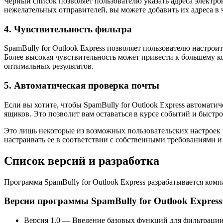
Черный список позволяет пользователю указать адреса электрон
нежелательных отправителей, вы можете добавить их адреса в 
4. Чувствительность фильтра
SpamBully for Outlook Express позволяет пользователю настрои
Более высокая чувствительность может привести к большему к
оптимальных результатов.
5. Автоматическая проверка почты
Если вы хотите, чтобы SpamBully for Outlook Express автомат
ящиков. Это позволит вам оставаться в курсе событий и быстр
Это лишь некоторые из возможных пользовательских настроек 
настраивать ее в соответствии с собственными требованиями 
Список версий и разработка
Программа SpamBully for Outlook Express разрабатывается ко
Версии программы SpamBully for Outlook Express
Версия 1.0 — Введение базовых функций для фильтрации