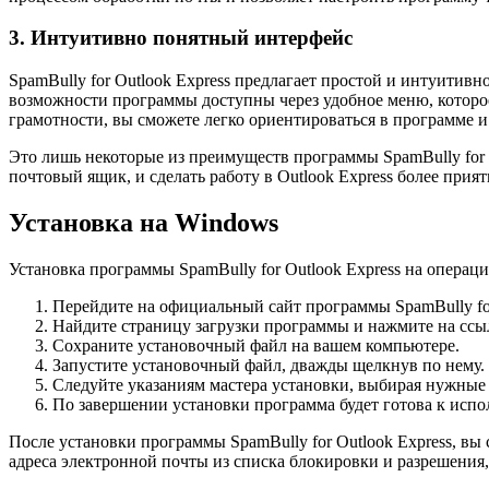
3. Интуитивно понятный интерфейс
SpamBully for Outlook Express предлагает простой и интуитив
возможности программы доступны через удобное меню, которо
грамотности, вы сможете легко ориентироваться в программе и
Это лишь некоторые из преимуществ программы SpamBully for O
почтовый ящик, и сделать работу в Outlook Express более прия
Установка на Windows
Установка программы SpamBully for Outlook Express на операц
Перейдите на официальный сайт программы SpamBully for
Найдите страницу загрузки программы и нажмите на ссыл
Сохраните установочный файл на вашем компьютере.
Запустите установочный файл, дважды щелкнув по нему.
Следуйте указаниям мастера установки, выбирая нужные
По завершении установки программа будет готова к испо
После установки программы SpamBully for Outlook Express, вы
адреса электронной почты из списка блокировки и разрешения