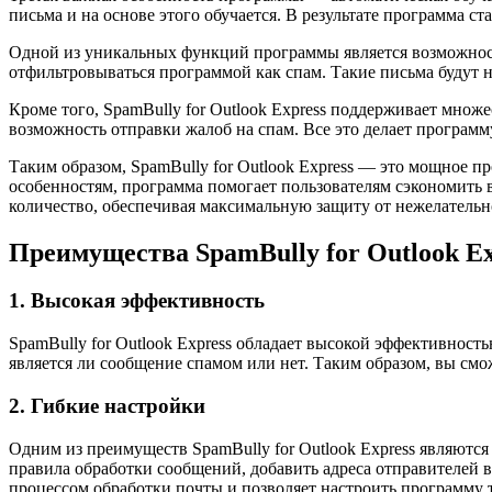
письма и на основе этого обучается. В результате программа с
Одной из уникальных функций программы является возможность
отфильтровываться программой как спам. Такие письма будут н
Кроме того, SpamBully for Outlook Express поддерживает множ
возможность отправки жалоб на спам. Все это делает программ
Таким образом, SpamBully for Outlook Express — это мощное п
особенностям, программа помогает пользователям сэкономить в
количество, обеспечивая максимальную защиту от нежелательн
Преимущества SpamBully for Outlook Ex
1. Высокая эффективность
SpamBully for Outlook Express обладает высокой эффективнос
является ли сообщение спамом или нет. Таким образом, вы смо
2. Гибкие настройки
Одним из преимуществ SpamBully for Outlook Express являютс
правила обработки сообщений, добавить адреса отправителей в
процессом обработки почты и позволяет настроить программу т