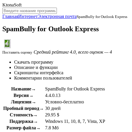
KtonaSoft
Главная
Интернет
Электронная почта
SpamBully for Outlook Express
SpamBully for Outlook Express
Средний рейтинг 4.0, всего оценок — 4
Поставить оценку
Скачать программу
Описание и функции
Скриншоты интерфейса
Комментарии пользователей
Название→
SpamBully for Outlook Express
Версия→
4.4.0.13
Лицензия→
Условно-бесплатно
Пробный период→
30 дней
Стоимость→
29.95 $
Поддержка→
Windows 11, 10, 8, 7, Vista, XP
Размер файла→
7.8 Мб