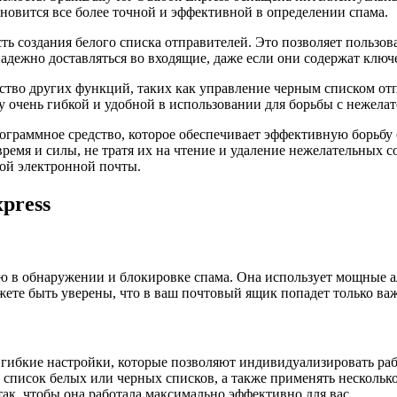
тановится все более точной и эффективной в определении спама.
 создания белого списка отправителей. Это позволяет пользова
адежно доставляться во входящие, даже если они содержат ключе
ество других функций, таких как управление черным списком от
у очень гибкой и удобной в использовании для борьбы с нежела
рограммное средство, которое обеспечивает эффективную борьбу 
ремя и силы, не тратя их на чтение и удаление нежелательных 
ой электронной почты.
press
тью в обнаружении и блокировке спама. Она использует мощные 
жете быть уверены, что в ваш почтовый ящик попадет только ва
я гибкие настройки, которые позволяют индивидуализировать ра
 список белых или черных списков, а также применять несколько
ак, чтобы она работала максимально эффективно для вас.