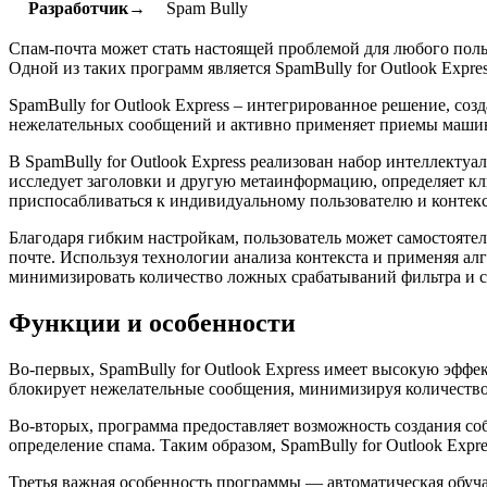
Разработчик→
Spam Bully
Спам-почта может стать настоящей проблемой для любого пол
Одной из таких программ является SpamBully for Outlook Expres
SpamBully for Outlook Express – интегрированное решение, со
нежелательных сообщений и активно применяет приемы машин
В SpamBully for Outlook Express реализован набор интеллект
исследует заголовки и другую метаинформацию, определяет кл
приспосабливаться к индивидуальному пользователю и контекс
Благодаря гибким настройкам, пользователь может самостоятел
почте. Используя технологии анализа контекста и применяя алг
минимизировать количество ложных срабатываний фильтра и с
Функции и особенности
Во-первых, SpamBully for Outlook Express имеет высокую эфф
блокирует нежелательные сообщения, минимизируя количество
Во-вторых, программа предоставляет возможность создания со
определение спама. Таким образом, SpamBully for Outlook Exp
Третья важная особенность программы — автоматическая обуча