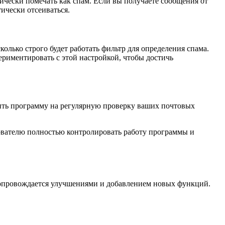
тически помечать как спам. Если вы получаете сообщения от
ически отсеиваться.
колько строго будет работать фильтр для определения спама.
риментировать с этой настройкой, чтобы достичь
роить программу на регулярную проверку ваших почтовых
зователю полностью контролировать работу программы и
х сопровождается улучшениями и добавлением новых функций.