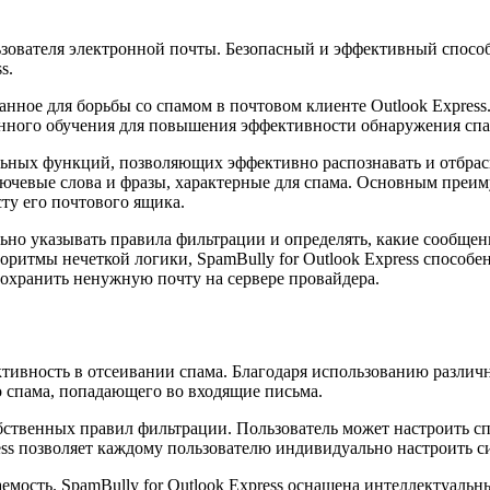
ьзователя электронной почты. Безопасный и эффективный спосо
s.
зданное для борьбы со спамом в почтовом клиенте Outlook Expre
ного обучения для повышения эффективности обнаружения спа
уальных функций, позволяющих эффективно распознавать и отбра
ючевые слова и фразы, характерные для спама. Основным преим
ту его почтового ящика.
ьно указывать правила фильтрации и определять, какие сообщен
оритмы нечеткой логики, SpamBully for Outlook Express способе
охранить ненужную почту на сервере провайдера.
ективность в отсеивании спама. Благодаря использованию разли
 спама, попадающего во входящие письма.
бственных правил фильтрации. Пользователь может настроить с
ress позволяет каждому пользователю индивидуально настроить 
емость. SpamBully for Outlook Express оснащена интеллектуаль