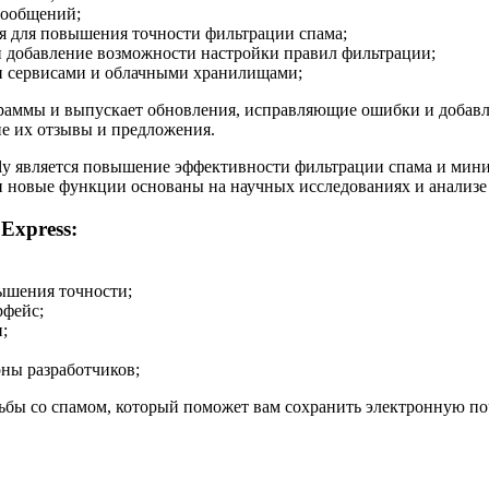
сообщений;
я для повышения точности фильтрации спама;
и добавление возможности настройки правил фильтрации;
и сервисами и облачными хранилищами;
граммы и выпускает обновления, исправляющие ошибки и добав
е их отзывы и предложения.
lly является повышение эффективности фильтрации спама и ми
 новые функции основаны на научных исследованиях и анализе
Express:
ышения точности;
рфейс;
;
ны разработчиков;
рьбы со спамом, который поможет вам сохранить электронную п