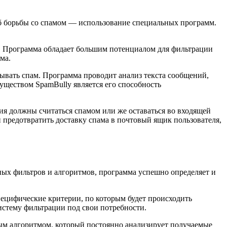
б борьбы со спамом — использование специальных программ.
ss. Программа обладает большим потенциалом для фильтрации
ма.
сывать спам. Программа проводит анализ текста сообщений,
уществом SpamBully является его способность
ия должны считаться спамом или же оставаться во входящей
н предотвратить доставку спама в почтовый ящик пользователя,
чных фильтров и алгоритмов, программа успешно определяет и
пецифические критерии, по которым будет происходить
систему фильтрации под свои потребности.
ным алгоритмом, который постоянно анализирует получаемые