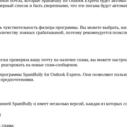
ной почты, которые SpamBully for Outlook Express будет автома
черный список и быть уверенными, что эти письма будут автомат
ть чувствительность фильтра программы. Вы можете выбрать, нас
оличеству ложных срабатываний, поэтому рекомендуется поэкспе
ически проверяла вашу почту на наличие спама, вы можете наст
о реагировать на новые спам-сообщения.
программы SpamBully for Outlook Express. Они позволяют поль
и предпочтениями.
мпанией SpamBully и имеет несколько версий, каждая из которы
:
 спама;