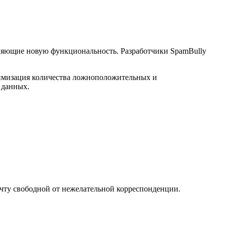
ляющие новую функциональность. Разработчики SpamBully
нимизация количества ложноположительных и
 данных.
очту свободной от нежелательной корреспонденции.