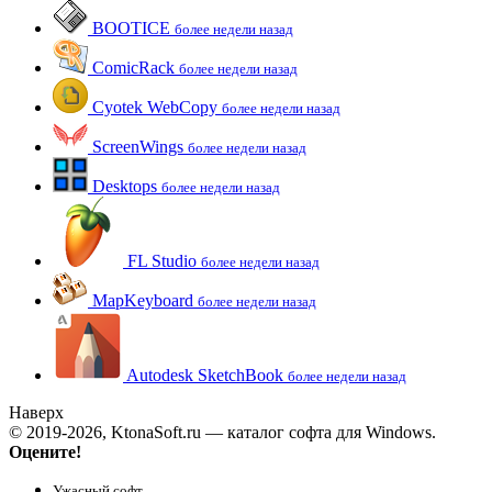
BOOTICE
более недели назад
ComicRack
более недели назад
Cyotek WebCopy
более недели назад
ScreenWings
более недели назад
Desktops
более недели назад
FL Studio
более недели назад
MapKeyboard
более недели назад
Autodesk SketchBook
более недели назад
Наверх
© 2019-2026, KtonaSoft.ru — каталог софта для Windows.
Оцените!
Ужасный софт