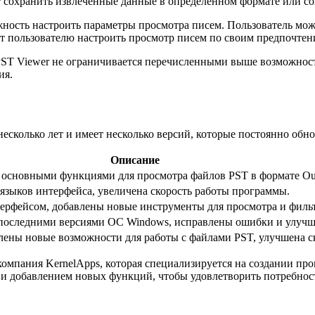
ет сохранить извлеченные данные в определенном формате или с
жность настроить параметры просмотра писем. Пользователь мож
ляет пользователю настроить просмотр писем по своим предпочте
 PST Viewer не ограничивается перечисленными выше возможнос
ия.
несколько лет и имеет несколько версий, которые постоянно обн
Описание
 основными функциями для просмотра файлов PST в формате Out
зыков интерфейса, увеличена скорость работы программы.
ерфейсом, добавлены новые инструменты для просмотра и филь
последними версиями ОС Windows, исправлены ошибки и улучше
лены новые возможности для работы с файлами PST, улучшена ск
компания KernelApps, которая специализируется на создании пр
 и добавлением новых функций, чтобы удовлетворить потребност