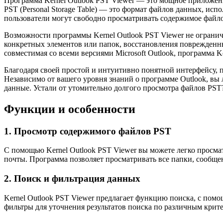
Программа Kernel Outlook PST Viewer — это мощное приложение
PST (Personal Storage Table) — это формат файлов данных, испо
пользователи могут свободно просматривать содержимое файло
Возможности программы Kernel Outlook PST Viewer не огранич
конкретных элементов или папок, восстановления поврежденн
совместимая со всеми версиями Microsoft Outlook, программа 
Благодаря своей простой и интуитивно понятной интерфейсу, п
Независимо от вашего уровня знаний о программе Outlook, вы
данные. Устали от утомительно долгого просмотра файлов PST
Функции и особенности
1. Просмотр содержимого файлов PST
С помощью Kernel Outlook PST Viewer вы можете легко просмат
почты. Программа позволяет просматривать все папки, сообще
2. Поиск и фильтрация данных
Kernel Outlook PST Viewer предлагает функцию поиска, с пом
фильтры для уточнения результатов поиска по различным критери