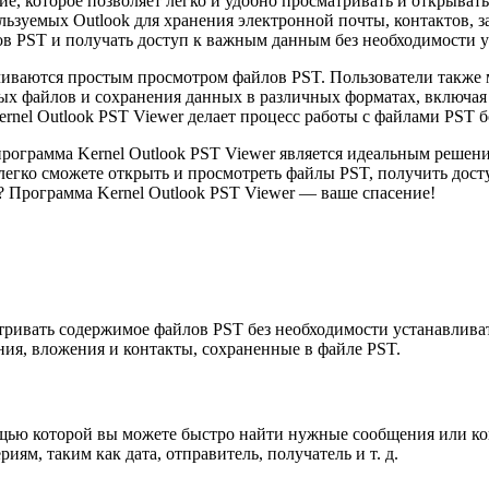
, которое позволяет легко и удобно просматривать и открывать 
льзуемых Outlook для хранения электронной почты, контактов, за
в PST и получать доступ к важным данным без необходимости у
иваются простым просмотром файлов PST. Пользователи также м
ых файлов и сохранения данных в различных форматах, включа
Kernel Outlook PST Viewer делает процесс работы с файлами PST
рограмма Kernel Outlook PST Viewer является идеальным решени
 легко сможете открыть и просмотреть файлы PST, получить дос
? Программа Kernel Outlook PST Viewer — ваше спасение!
ривать содержимое файлов PST без необходимости устанавливать
ния, вложения и контакты, сохраненные в файле PST.
ощью которой вы можете быстро найти нужные сообщения или кон
ям, таким как дата, отправитель, получатель и т. д.