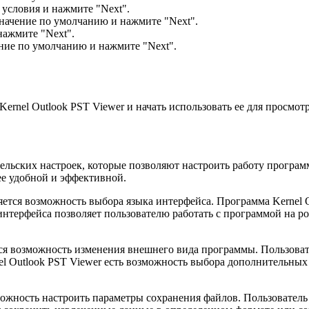
условия и нажмите "Next".
значение по умолчанию и нажмите "Next".
нажмите "Next".
ение по умолчанию и нажмите "Next".
.
ernel Outlook PST Viewer и начать использовать ее для просмот
ательских настроек, которые позволяют настроить работу прогр
ее удобной и эффективной.
ется возможность выбора языка интерфейса. Программа Kernel O
нтерфейса позволяет пользователю работать с программой на род
ся возможность изменения внешнего вида программы. Пользоват
el Outlook PST Viewer есть возможность выбора дополнительных
можность настроить параметры сохранения файлов. Пользователь 