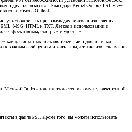
файлы PST без необходимости установки Microsoft Outlook.
дач и других элементов. Благодаря Kernel Outlook PST Viewer,
становки самого Outlook.
огут использовать программу для поиска и извлечения
я EML, MSG, HTML и TXT. Легкая в использовании и
 более эффективным, быстрым и удобным.
ем как для опытных пользователей, так и для новичков.
туп к важным сообщениям и контактам, а также извлечь нужные
 Microsoft Outlook или иметь доступ к аккаунту электронной
такты в файле PST. Кроме того, вы можете использовать