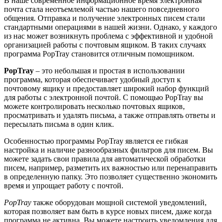
В наше современное информационное время электронная
почта стала неотъемлемой частью нашего повседневного
общения. Отправка и получение электронных писем стали
стандартными операциями в нашей жизни. Однако, у каждого
из нас может возникнуть проблема с эффективной и удобной
организацией работы с почтовым ящиком. В таких случаях
программа PopTray становится отличным помощником.
PopTray
– это небольшая и простая в использовании
программа, которая обеспечивает удобный доступ к
почтовому ящику и предоставляет широкий набор функций
для работы с электронной почтой. С помощью PopTray вы
можете контролировать несколько почтовых ящиков,
просматривать и удалять письма, а также отправлять ответы и
пересылать письма в один клик.
Особенностью программы PopTray является ее гибкая
настройка и наличие разнообразных фильтров для писем. Вы
можете задать свои правила для автоматической обработки
писем, например, разметить их важностью или перенаправить
в определенную папку. Это позволяет существенно экономить
время и упрощает работу с почтой.
PopTray
также оборудован мощной системой уведомлений,
которая позволяет вам быть в курсе новых писем, даже когда
программа не активна. Вы можете настроить уведомления для