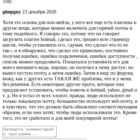
Tray.
gimpguy
23 декабря 2020
Хотя это основа для поп-мейла, у него все еще есть плагины и
другие вещи, которые можно включить для горячей почты и
тому подобного. Я говорю это, потому что он говорит
загрузить плагин hotmail, сделал это, прошел всю страницу
шагов, чтобы установить его, «думая, что сделал что-то не
так», и я обнаружил, что сделал это правильно, постоянно
получая ошибки, ошибки подключения, ошибки доступности ,
список можно продолжить. Попытался установить его для
моего внешнего вида, хорошо, он получил к нему доступ, но
вывел пустую почту, а затем ошибку. Затем я ищу по форуму,
вижу, как у других есть ТАКАЯ ЖЕ проблема, что и у меня,
без решения. Есть некоторые другие проги, которые они
предлагают установить, чтобы помочь в hotmail, yahoo, gmail и
т. д. Но я устал от всех хлопот, правда, люди используют не
только локальную почту, большинство использует веб-почту, и
я чувствую, что это должно быть обновлено соответствующим
образом, если они хотят, чтобы люди использовали это. Кроме
того, это не сработало и для моей популярной почты!