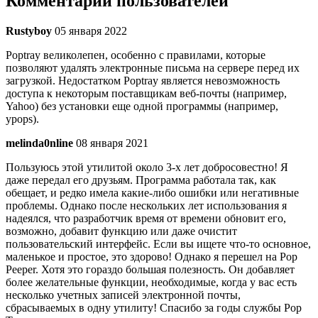
Комментарии пользователей
Rustyboy
05 января 2022
Poptray великолепен, особенно с правилами, которые
позволяют удалять электронные письма на сервере перед их
загрузкой. Недостатком Poptray является невозможность
доступа к некоторым поставщикам веб-почты (например,
Yahoo) без установки еще одной программы (например,
ypops).
melinda0nline
08 января 2021
Пользуюсь этой утилитой около 3-х лет добросовестно! Я
даже передал его друзьям. Программа работала так, как
обещает, и редко имела какие-либо ошибки или негативные
проблемы. Однако после нескольких лет использования я
надеялся, что разработчик время от времени обновит его,
возможно, добавит функцию или даже очистит
пользовательский интерфейс. Если вы ищете что-то основное,
маленькое и простое, это здорово! Однако я перешел на Pop
Peeper. Хотя это гораздо большая полезность. Он добавляет
более желательные функции, необходимые, когда у вас есть
несколько учетных записей электронной почты,
сбрасываемых в одну утилиту! Спасибо за годы службы Pop