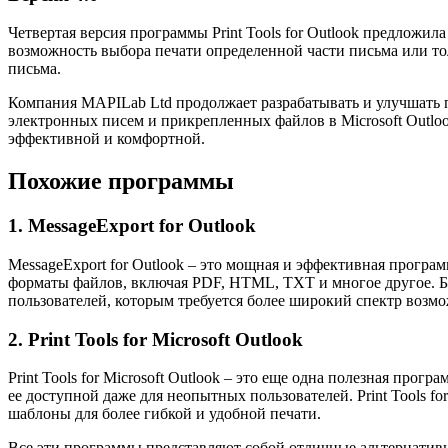
Четвертая версия программы Print Tools for Outlook предложи
возможность выбора печати определенной части письма или тол
письма.
Компания MAPILab Ltd продолжает разрабатывать и улучшать пр
электронных писем и прикрепленных файлов в Microsoft Outloo
эффективной и комфортной.
Похожие программы
1. MessageExport for Outlook
MessageExport for Outlook – это мощная и эффективная програ
форматы файлов, включая PDF, HTML, TXT и многое другое. Бла
пользователей, которым требуется более широкий спектр возмо
2. Print Tools for Microsoft Outlook
Print Tools for Microsoft Outlook – это еще одна полезная пр
ее доступной даже для неопытных пользователей. Print Tools fo
шаблоны для более гибкой и удобной печати.
Все эти программы представляют собой отличные альтернативы 