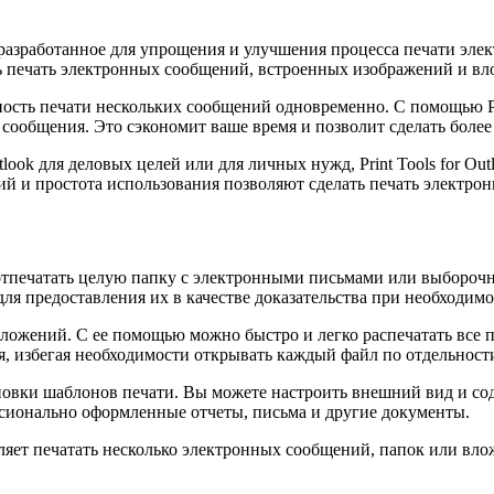
, разработанное для упрощения и улучшения процесса печати элект
ать печать электронных сообщений, встроенных изображений и в
сть печати нескольких сообщений одновременно. С помощью Prin
е сообщения. Это сэкономит ваше время и позволит сделать боле
tlook для деловых целей или для личных нужд, Print Tools for 
й и простота использования позволяют сделать печать электрон
тпечатать целую папку с электронными письмами или выборочн
ля предоставления их в качестве доказательства при необходимо
и вложений. С ее помощью можно быстро и легко распечатать все
, избегая необходимости открывать каждый файл по отдельност
овки шаблонов печати. Вы можете настроить внешний вид и соде
ссионально оформленные отчеты, письма и другие документы.
ляет печатать несколько электронных сообщений, папок или вло