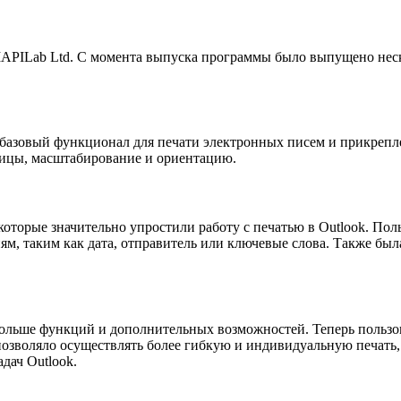
ей MAPILab Ltd. С момента выпуска программы было выпущено н
ла базовый функционал для печати электронных писем и прикрепл
ницы, масштабирование и ориентацию.
торые значительно упростили работу с печатью в Outlook. Поль
ям, таким как дата, отправитель или ключевые слова. Также бы
е больше функций и дополнительных возможностей. Теперь польз
озволяло осуществлять более гибкую и индивидуальную печать, 
дач Outlook.