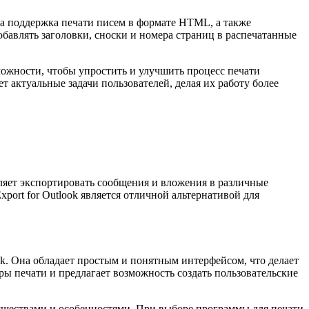
ена поддержка печати писем в формате HTML, а также
бавлять заголовки, сноски и номера страниц в распечатанные
можности, чтобы упростить и улучшить процесс печати
 актуальные задачи пользователей, делая их работу более
оляет экспортировать сообщения и вложения в различные
ort for Outlook является отличной альтернативой для
ook. Она обладает простым и понятным интерфейсом, что делает
тры печати и предлагает возможность создать пользовательские
имуществами и особенностями. При выборе программы для печати