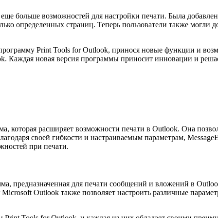
ла еще больше возможностей для настройки печати. Была добавл
ько определенных страниц. Теперь пользователи также могли до
ограмму Print Tools for Outlook, принося новые функции и воз
k. Каждая новая версия программы приносит инновации и решает
мма, которая расширяет возможности печати в Outlook. Она позв
годаря своей гибкости и настраиваемым параметрам, MessageExp
жностей при печати.
ограмма, предназначенная для печати сообщений и вложений в Outl
r Microsoft Outlook также позволяет настроить различные параме
Print Tools for Outlook, и каждая из них обладает своими пре