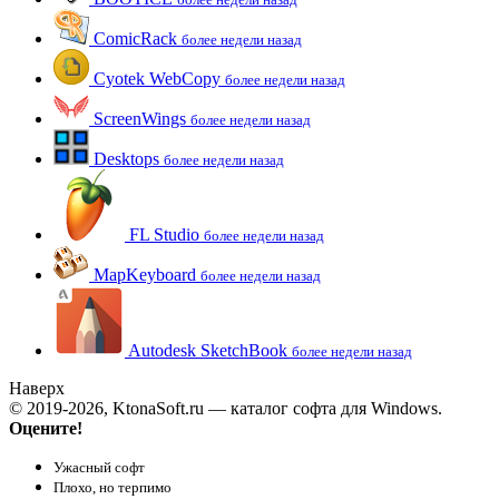
ComicRack
более недели назад
Cyotek WebCopy
более недели назад
ScreenWings
более недели назад
Desktops
более недели назад
FL Studio
более недели назад
MapKeyboard
более недели назад
Autodesk SketchBook
более недели назад
Наверх
© 2019-2026, KtonaSoft.ru — каталог софта для Windows.
Оцените!
Ужасный софт
Плохо, но терпимо