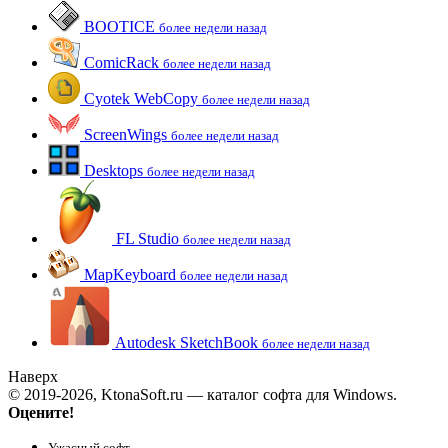
BOOTICE
более недели назад
ComicRack
более недели назад
Cyotek WebCopy
более недели назад
ScreenWings
более недели назад
Desktops
более недели назад
FL Studio
более недели назад
MapKeyboard
более недели назад
Autodesk SketchBook
более недели назад
Наверх
© 2019-2026, KtonaSoft.ru — каталог софта для Windows.
Оцените!
Ужасный софт