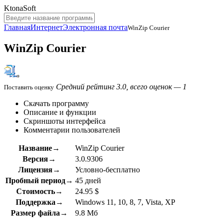
KtonaSoft
Главная
Интернет
Электронная почта
WinZip Courier
WinZip Courier
Средний рейтинг 3.0, всего оценок — 1
Поставить оценку
Скачать программу
Описание и функции
Скриншоты интерфейса
Комментарии пользователей
Название→
WinZip Courier
Версия→
3.0.9306
Лицензия→
Условно-бесплатно
Пробный период→
45 дней
Стоимость→
24.95 $
Поддержка→
Windows 11, 10, 8, 7, Vista, XP
Размер файла→
9.8 Мб