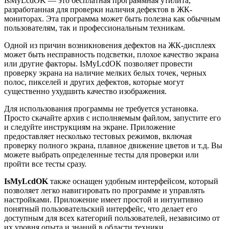
IsMyLcdOK — это бесплатная программная утилита,
разработанная для проверки наличия дефектов в ЖК-
мониторах. Эта программа может быть полезна как обычным
пользователям, так и профессиональным техникам.
Одной из причин возникновения дефектов на ЖК-дисплеях
может быть несправность подсветки, плохое качество экрана
или другие факторы. IsMyLcdOK позволяет провести
проверку экрана на наличие мелких белых точек, черных
полос, пикселей и других дефектов, которые могут
существенно ухудшить качество изображения.
Для использования программы не требуется установка.
Просто скачайте архив с исполняемым файлом, запустите его
и следуйте инструкциям на экране. Приложение
предоставляет несколько тестовых режимов, включая
проверку полного экрана, плавное движение цветов и т.д. Вы
можете выбрать определенные тесты для проверки или
пройти все тесты сразу.
IsMyLcdOK
также оснащен удобным интерфейсом, который
позволяет легко навигировать по программе и управлять
настройками. Приложение имеет простой и интуитивно
понятный пользовательский интерфейс, что делает его
доступным для всех категорий пользователей, независимо от
их уровня опыта и знаний в области техники.