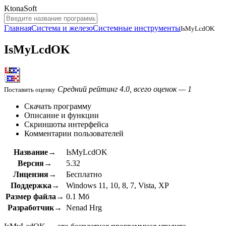
KtonaSoft
Главная
Система и железо
Системные инструменты
IsMyLcdOK
IsMyLcdOK
Средний рейтинг 4.0, всего оценок — 1
Поставить оценку
Скачать программу
Описание и функции
Скриншоты интерфейса
Комментарии пользователей
Название→
IsMyLcdOK
Версия→
5.32
Лицензия→
Бесплатно
Поддержка→
Windows 11, 10, 8, 7, Vista, XP
Размер файла→
0.1 Мб
Разработчик→
Nenad Hrg