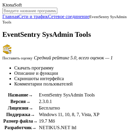
KtonaSoft
Главная
Сети и трафик
Сетевое соединение
EventSentry SysAdmin
Tools
EventSentry SysAdmin Tools
Средний рейтинг 5.0, всего оценок — 1
Поставить оценку
Скачать программу
Описание и функции
Скриншоты интерфейса
Комментарии пользователей
Название→
EventSentry SysAdmin Tools
Версия→
2.3.0.1
Лицензия→
Бесплатно
Поддержка→
Windows 11, 10, 8, 7, Vista, XP
Размер файла→
19.7 Мб
Разработчик→
NETIKUS.NET ltd