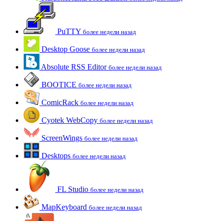
PuTTY
более недели назад
Desktop Goose
более недели назад
Absolute RSS Editor
более недели назад
BOOTICE
более недели назад
ComicRack
более недели назад
Cyotek WebCopy
более недели назад
ScreenWings
более недели назад
Desktops
более недели назад
FL Studio
более недели назад
MapKeyboard
более недели назад