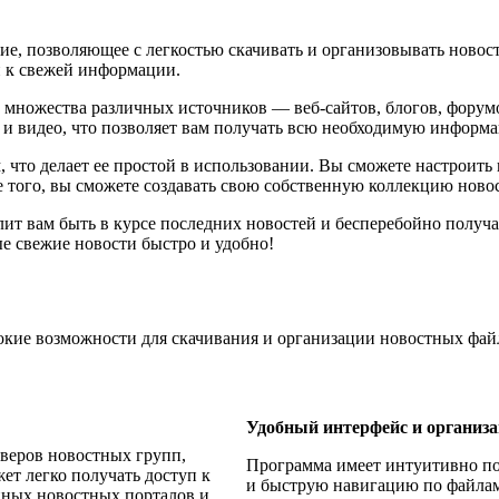
ие, позволяющее с легкостью скачивать и организовывать ново
уп к свежей информации.
о множества различных источников — веб-сайтов, блогов, фору
 и видео, что позволяет вам получать всю необходимую информа
 что делает ее простой в использовании. Вы сможете настроить
того, вы сможете создавать свою собственную коллекцию новос
т вам быть в курсе последних новостей и бесперебойно получ
е свежие новости быстро и удобно!
окие возможности для скачивания и организации новостных фай
Удобный интерфейс и организ
рверов новостных групп,
Программа имеет интуитивно по
ет легко получать доступ к
и быструю навигацию по файлам.
пных новостных порталов и