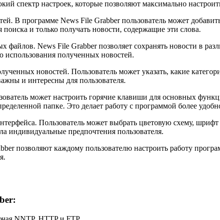
окий спектр настроек, которые позволяют максимально настрои
ей. В программе News File Grabber пользователь может добавит
 поиска и только получать новости, содержащие эти слова.
х файлов. News File Grabber позволяет сохранять новости в ра
о использования полученных новостей.
лученных новостей. Пользователь может указать, какие категори
важны и интересны для пользователя.
льзователь может настроить горячие клавиши для основных фун
ределенной папке. Это делает работу с программой более удобн
нтерфейса. Пользователь может выбрать цветовую схему, шрифт 
ла индивидуальные предпочтения пользователя.
bber позволяют каждому пользователю настроить работу программ
я.
ber:
ючая NNTP, HTTP и FTP.