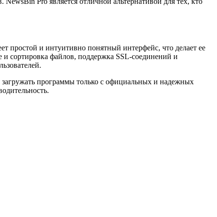
 NewsBin Pro является отличной альтернативой для тех, кто
еет простой и интуитивно понятный интерфейс, что делает ее
ие и сортировка файлов, поддержка SSL-соединений и
льзователей.
я загружать программы только с официальных и надежных
водительность.