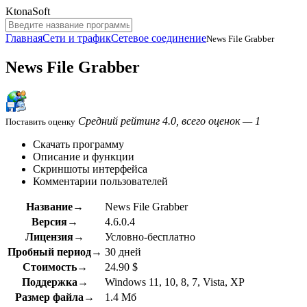
KtonaSoft
Главная
Сети и трафик
Сетевое соединение
News File Grabber
News File Grabber
Средний рейтинг 4.0, всего оценок — 1
Поставить оценку
Скачать программу
Описание и функции
Скриншоты интерфейса
Комментарии пользователей
Название→
News File Grabber
Версия→
4.6.0.4
Лицензия→
Условно-бесплатно
Пробный период→
30 дней
Стоимость→
24.90 $
Поддержка→
Windows 11, 10, 8, 7, Vista, XP
Размер файла→
1.4 Мб