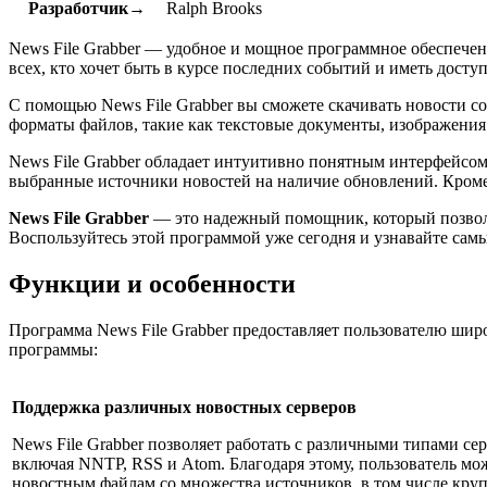
Разработчик→
Ralph Brooks
News File Grabber — удобное и мощное программное обеспечен
всех, кто хочет быть в курсе последних событий и иметь дост
С помощью News File Grabber вы сможете скачивать новости с
форматы файлов, такие как текстовые документы, изображения
News File Grabber обладает интуитивно понятным интерфейсом,
выбранные источники новостей на наличие обновлений. Кроме 
News File Grabber
— это надежный помощник, который позволи
Воспользуйтесь этой программой уже сегодня и узнавайте самы
Функции и особенности
Программа News File Grabber предоставляет пользователю шир
программы:
Поддержка различных новостных серверов
News File Grabber позволяет работать с различными типами се
включая NNTP, RSS и Atom. Благодаря этому, пользователь мож
новостным файлам со множества источников, в том числе кру