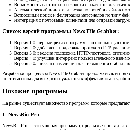
Возможность настройки нескольких аккаунтов для скачив
Автоматический поиск и загрузка новостей и файлов по
Встроенный поиск и фильтрация материалов по типу файл
Интеграция с почтовыми клиентами для отправки загруж
Список версий программы News File Grabber:
Версия 1.0: первый релиз программы, основные функции 
Версия 2.0: добавлена поддержка протокола FTP, расшир
Версия 3.0: введена поддержка HTTP-протокола, оптими
Версия 4.0: улучшен интерфейс пользовательского взаим
Версия 5.0: внесены изменения для повышения стабильн
Разработка программы News File Grabber продолжается, и по
инструментом для всех, кто нуждается в эффективном и удобно
Похожие программы
На рынке существует множество программ, которые предлагают 
1. NewsBin Pro
NewsBin Pro — это мощная программа, предназначенная для за