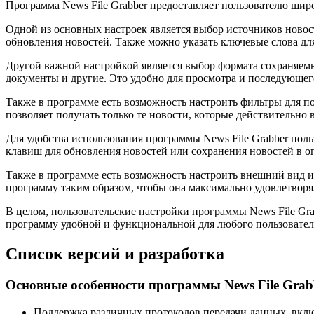
Программа News File Grabber предоставляет пользователю шир
Одной из основных настроек является выбор источников новост
обновления новостей. Также можно указать ключевые слова для
Другой важной настройкой является выбор формата сохраняемы
документы и другие. Это удобно для просмотра и последующег
Также в программе есть возможность настроить фильтры для по
позволяет получать только те новости, которые действительно 
Для удобства использования программы News File Grabber по
клавиш для обновления новостей или сохранения новостей в оп
Также в программе есть возможность настроить внешний вид и
программу таким образом, чтобы она максимально удовлетворя
В целом, пользовательские настройки программы News File Gra
программу удобной и функциональной для любого пользовател
Список версий и разработка
Основные особенности программы News File Grab
Поддержка различных протоколов передачи данных, вкл