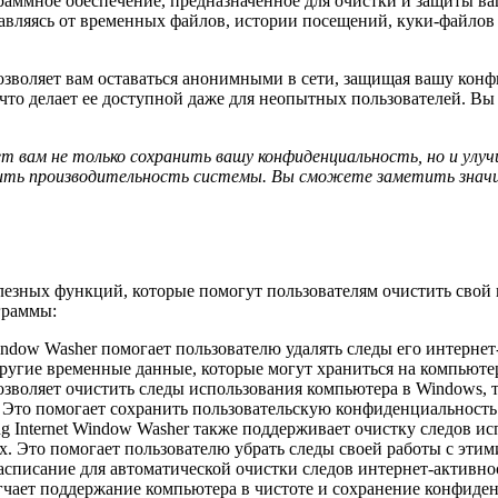
аммное обеспечение, предназначенное для очистки и защиты в
бавляясь от временных файлов, истории посещений, куки-файлов
позволяет вам оставаться анонимными в сети, защищая вашу ко
то делает ее доступной даже для неопытных пользователей. Вы
ожет вам не только сохранить вашу конфиденциальность, но и у
сить производительность системы. Вы сможете заметить значи
полезных функций, которые помогут пользователям очистить сво
граммы:
Window Washer помогает пользователю удалять следы его интерне
другие временные данные, которые могут храниться на компьюте
зволяет очистить следы использования компьютера в Windows, т
Это помогает сохранить пользовательскую конфиденциальность 
g Internet Window Washer также поддерживает очистку следов и
ругих. Это помогает пользователю убрать следы своей работы с э
списание для автоматической очистки следов интернет-активно
егчает поддержание компьютера в чистоте и сохранение конфиде