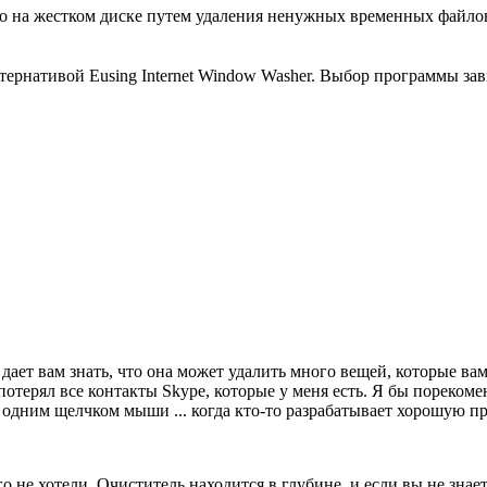
сто на жестком диске путем удаления ненужных временных файлов
тернативой Eusing Internet Window Washer. Выбор программы за
не дает вам знать, что она может удалить много вещей, котор
отерял все контакты Skype, которые у меня есть. Я бы порекомен
ь одним щелчком мыши ... когда кто-то разрабатывает хорошую пр
о не хотели. Очиститель находится в глубине, и если вы не знае