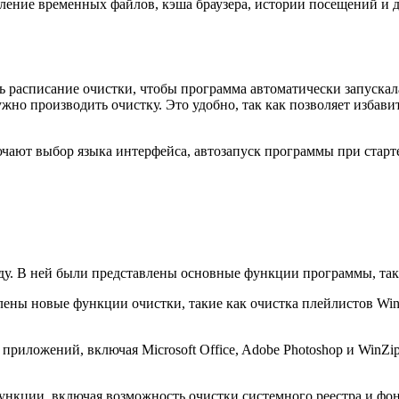
ение временных файлов, кэша браузера, истории посещений и др
ать расписание очистки, чтобы программа автоматически запуска
нужно производить очистку. Это удобно, так как позволяет изба
ючают выбор языка интерфейса, автозапуск программы при старт
ду. В ней были представлены основные функции программы, таки
ены новые функции очистки, такие как очистка плейлистов Win
приложений, включая Microsoft Office, Adobe Photoshop и WinZi
функции, включая возможность очистки системного реестра и ф