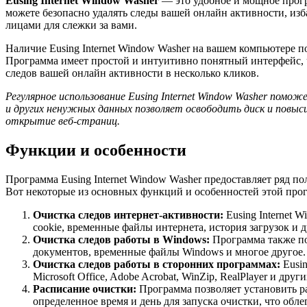
Eusing Internet Window Washer
— это удобное и мощное прогр
можете безопасно удалять следы вашей онлайн активности, из
лицами для слежки за вами.
Наличие Eusing Internet Window Washer на вашем компьютере 
Программа имеет простой и интуитивно понятный интерфейс, ч
следов вашей онлайн активности в несколько кликов.
Регулярное использование Eusing Internet Window Washer пом
и других ненужных данных позволяет освободить диск и повы
открытие веб-страниц.
Функции и особенности
Программа Eusing Internet Window Washer предоставляет ряд 
Вот некоторые из основных функций и особенностей этой про
Очистка следов интернет-активности:
Eusing Internet 
cookie, временные файлы интернета, история загрузок и 
Очистка следов работы в Windows:
Программа также по
документов, временные файлы Windows и многое другое. 
Очистка следов работы в сторонних программах:
Eusin
Microsoft Office, Adobe Acrobat, WinZip, RealPlayer и д
Расписание очистки:
Программа позволяет установить ра
определенное время и день для запуска очистки, что обл