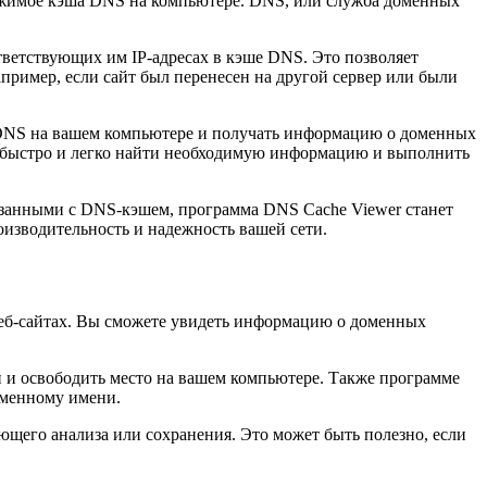
ержимое кэша DNS на компьютере. DNS, или служба доменных
тветствующих им IP-адресах в кэше DNS. Это позволяет
пример, если сайт был перенесен на другой сервер или были
 DNS на вашем компьютере и получать информацию о доменных
те быстро и легко найти необходимую информацию и выполнить
язанными с DNS-кэшем, программа DNS Cache Viewer станет
зводительность и надежность вашей сети.
еб-сайтах. Вы сможете увидеть информацию о доменных
 и освободить место на вашем компьютере. Также программе
оменному имени.
щего анализа или сохранения. Это может быть полезно, если