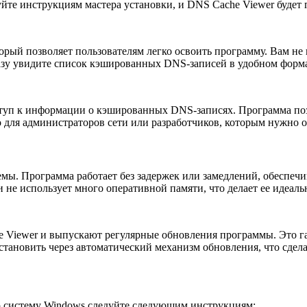
уйте инструкциям мастера установки, и DNS Cache Viewer будет г
рый позволяет пользователям легко освоить программу. Вам не 
азу увидите список кэшированных DNS-записей в удобном форма
уп к информации о кэшированных DNS-записях. Программа позво
но для администраторов сети или разработчиков, которым нужно
емы. Программа работает без задержек или замедлений, обеспе
 и не использует много оперативной памяти, что делает ее иде
Viewer и выпускают регулярные обновления программы. Это гар
ановить через автоматический механизм обновления, что сдела
 систему Windows следуйте следующим инструкциям: