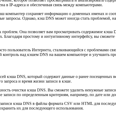
ечение, которое позволяет просматривать и анализировать сод
на в IP-адреса и обеспечивая связь между компьютерами.
, ваш компьютер сохраняет информацию о доменных именах и соо
вые запросы. Однако, кэш DNS может иногда стать проблемой, на
х проблем. Она позволяет вам просматривать содержимое кэша
рах. Благодаря простому и интуитивному интерфейсу, вы сможе
росто пользователь Интернета, сталкивающийся с проблемами св
 контроль над кэшем DNS на вашем компьютере и улучшить прои
сей кэша DNS, который содержит данные о ранее посещенных в
о запроса и время жизни записи в кэше.
ность очистки кэша DNS. Вы сможете удалить ненужные записи
е записи по определенным критериям, например, по дате или д
 записи кэша DNS в файлы формата CSV или HTML для последую
сохранить их для последующего использования.