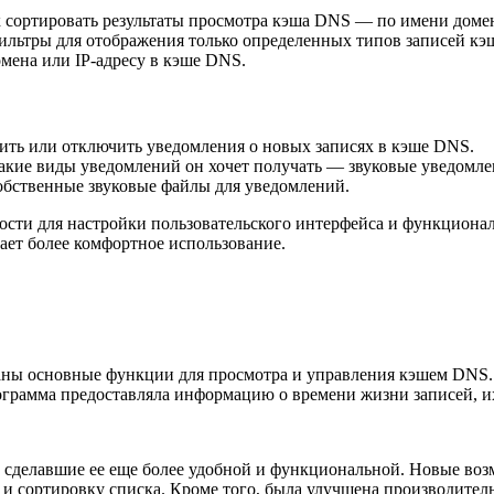
ак сортировать результаты просмотра кэша DNS — по имени доме
 фильтры для отображения только определенных типов записей к
мена или IP-адресу в кэше DNS.
ить или отключить уведомления о новых записях в кэше DNS.
какие виды уведомлений он хочет получать — звуковые уведомле
собственные звуковые файлы для уведомлений.
сти для настройки пользовательского интерфейса и функционал
ает более комфортное использование.
ны основные функции для просмотра и управления кэшем DNS. П
рограмма предоставляла информацию о времени жизни записей, и
сделавшие ее еще более удобной и функциональной. Новые возм
 и сортировку списка. Кроме того, была улучшена производите