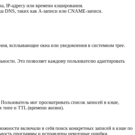
на, IP-адресу или времени кэширования.
эша DNS, таких как A-записи или CNAME-записи.
ния, всплывающие окна или уведомления в системном трее.
ьности. Это позволяет каждому пользователю адаптировать
ользователь мог просматривать список записей в кэше,
х типе и TTL (времени жизни).
ожности включали в себя поиск конкретных записей в кэше по
льность программы и исправлены некоторые ошибки.