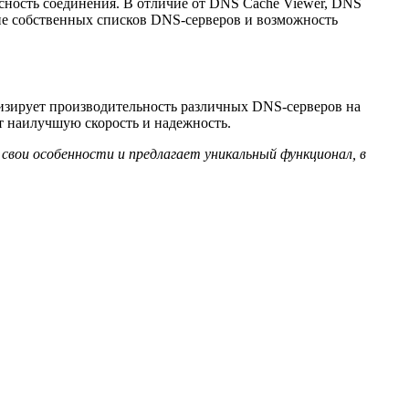
асность соединения. В отличие от DNS Cache Viewer, DNS
ие собственных списков DNS-серверов и возможность
изирует производительность различных DNS-серверов на
т наилучшую скорость и надежность.
вои особенности и предлагает уникальный функционал, в