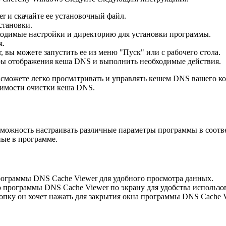
 и скачайте ее установочный файл.
становки.
ходимые настройки и директорию для установки программы.
я.
вы можете запустить ее из меню "Пуск" или с рабочего стола.
ры отображения кеша DNS и выполнить необходимые действия.
сможете легко просматривать и управлять кешем DNS вашего ко
димости очистки кеша DNS.
можность настраивать различные параметры программы в соотве
ные в программе.
программы DNS Cache Viewer для удобного просмотра данных.
 программы DNS Cache Viewer по экрану для удобства использо
нопку он хочет нажать для закрытия окна программы DNS Cache V