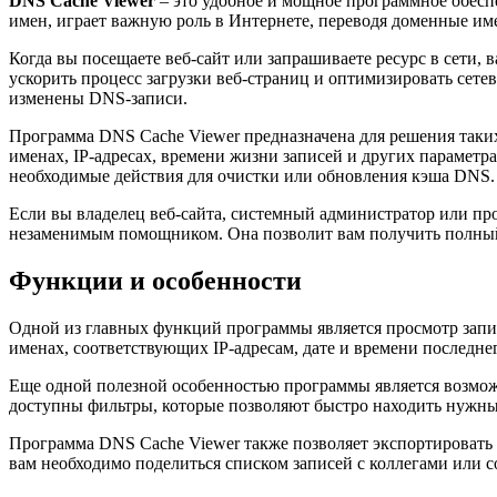
DNS Cache Viewer
– это удобное и мощное программное обесп
имен, играет важную роль в Интернете, переводя доменные име
Когда вы посещаете веб-сайт или запрашиваете ресурс в сети
ускорить процесс загрузки веб-страниц и оптимизировать сете
изменены DNS-записи.
Программа DNS Cache Viewer предназначена для решения таки
именах, IP-адресах, времени жизни записей и других парамет
необходимые действия для очистки или обновления кэша DNS.
Если вы владелец веб-сайта, системный администратор или п
незаменимым помощником. Она позволит вам получить полный
Функции и особенности
Одной из главных функций программы является просмотр запи
именах, соответствующих IP-адресам, дате и времени последнег
Еще одной полезной особенностью программы является возмож
доступны фильтры, которые позволяют быстро находить нужны
Программа DNS Cache Viewer также позволяет экспортировать
вам необходимо поделиться списком записей с коллегами или 