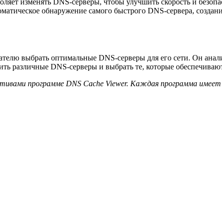
воляет изменять DNS-серверы, чтобы улучшить скорость и безоп
оматическое обнаружение самого быстрого DNS-сервера, создан
ателю выбрать оптимальные DNS-серверы для его сети. Он анал
нить различные DNS-серверы и выбрать те, которые обеспечиваю
ивами программе DNS Cache Viewer. Каждая программа имеет с