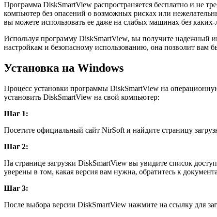
Программа DiskSmartView распространяется бесплатно и не тре
компьютер без опасений о возможных рисках или нежелательны
вы можете использовать ее даже на слабых машинах без каких-
Используя программу DiskSmartView, вы получите надежный ин
настройкам и безопасному использованию, она позволит вам б
Установка на Windows
Процесс установки программы DiskSmartView на операционную
установить DiskSmartView на свой компьютер:
Шаг 1:
Посетите официальный сайт NirSoft и найдите страницу загруз
Шаг 2:
На странице загрузки DiskSmartView вы увидите список дост
уверены в том, какая версия вам нужна, обратитесь к докуме
Шаг 3:
После выбора версии DiskSmartView нажмите на ссылку для загр