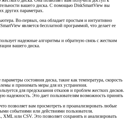
жесткого диска. Она позволяет вам получить доступ к
тельности вашего диска. С помощью DiskSmartView вы
их других параметрах.
ьютера. Во-первых, она обладает простым и интуитивно
SmartView является бесплатной программой, что делает ее
пользует надежные алгоритмы и обратную связь с жестким
тации вашего диска.
 параметры состояния диска, такие как температура, скорость
блемы и принимать меры для их устранения.
спользуется для предсказания отказов и проблем жестких дисков.
мую надежность. Это дает пользователям возможность принять
 что позволяет вам просмотреть и проанализировать любые
тными событиями или действиями пользователя.
, XML или CSV. Это позволяет сохранять и анализировать