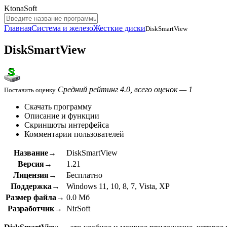
KtonaSoft
Главная
Система и железо
Жесткие диски
DiskSmartView
DiskSmartView
Средний рейтинг 4.0, всего оценок — 1
Поставить оценку
Скачать программу
Описание и функции
Скриншоты интерфейса
Комментарии пользователей
Название→
DiskSmartView
Версия→
1.21
Лицензия→
Бесплатно
Поддержка→
Windows 11, 10, 8, 7, Vista, XP
Размер файла→
0.0 Мб
Разработчик→
NirSoft