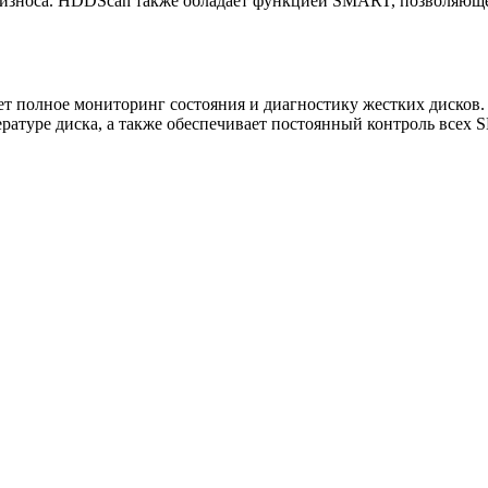
ет износа. HDDScan также обладает функцией SMART, позволяющ
ивает полное мониторинг состояния и диагностику жестких диско
ратуре диска, а также обеспечивает постоянный контроль всех