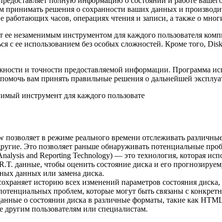
редоставляет полную информацию о состоянии и работе вашего 
ам принимать решения о сохранности ваших данных и производи
 работающих часов, операциях чтения и записи, а также о мног
т ее незаменимым инструментом для каждого пользователя комп
я с ее использованием без особых сложностей. Кроме того, Disk
ежности и точности предоставляемой информации. Программа ис
и помочь вам принять правильные решения о дальнейшей эксплуа
нимый инструмент для каждого пользовате
ew позволяет в режиме реального времени отслеживать различные
другие. Это позволяет раньше обнаруживать потенциальные про
, Analysis and Reporting Technology) — это технология, которая и
R.T. данные, чтобы оценить состояние диска и его прогнозируе
ных данных или замена диска.
 сохраняет историю всех изменений параметров состояния диска,
 потенциальных проблем, которые могут быть связаны с конкре
данные о состоянии диска в различные форматы, такие как HTML
е другим пользователям или специалистам.