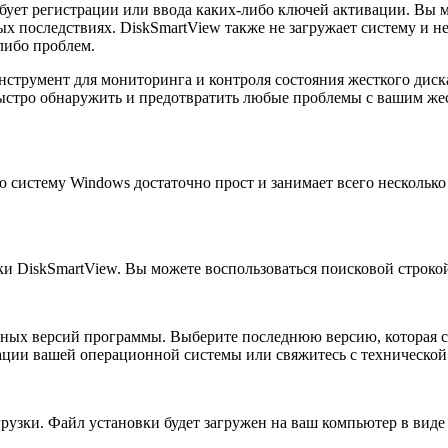
бует регистрации или ввода каких-либо ключей активации. Вы м
х последствиях. DiskSmartView также не загружает систему и н
либо проблем.
струмент для мониторинга и контроля состояния жесткого диск
ыстро обнаружить и предотвратить любые проблемы с вашим жест
 систему Windows достаточно прост и занимает всего нескольк
ки DiskSmartView. Вы можете воспользоваться поисковой строко
упных версий программы. Выберите последнюю версию, которая 
нтации вашей операционной системы или свяжитесь с техническо
узки. Файл установки будет загружен на ваш компьютер в виде а