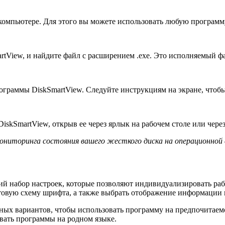
 компьютере. Для этого вы можете использовать любую программ
rtView, и найдите файл с расширением .exe. Это исполняемый 
рограммы DiskSmartView. Следуйте инструкциям на экране, чтобы
iskSmartView, открыв ее через ярлык на рабочем столе или чере
мониторинга состояния вашего жесткого диска на операционной 
ий набор настроек, которые позволяют индивидуализировать ра
етовую схему шрифта, а также выбрать отображение информации 
пных вариантов, чтобы использовать программу на предпочитаемо
ать программы на родном языке.