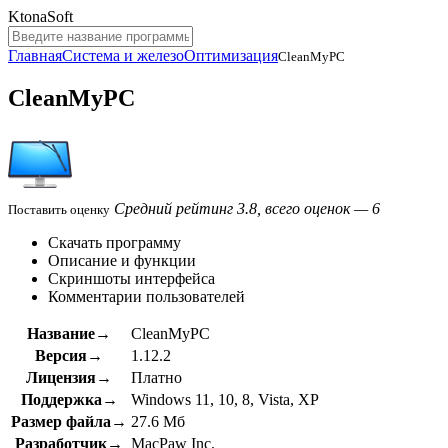
KtonaSoft
Главная
Система и железо
Оптимизация
CleanMyPC
CleanMyPC
Средний рейтинг 3.8, всего оценок — 6
Поставить оценку
Скачать программу
Описание и функции
Скриншоты интерфейса
Комментарии пользователей
Название→
CleanMyPC
Версия→
1.12.2
Лицензия→
Платно
Поддержка→
Windows 11, 10, 8, Vista, XP
Размер файла→
27.6 Мб
Разработчик→
MacPaw Inc.