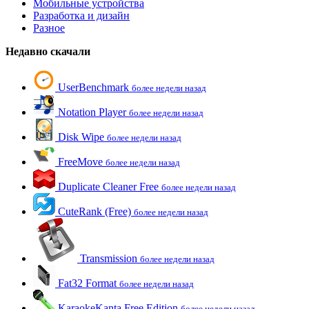
Мобильные устройства
Разработка и дизайн
Разное
Недавно скачали
UserBenchmark
более недели назад
Notation Player
более недели назад
Disk Wipe
более недели назад
FreeMove
более недели назад
Duplicate Cleaner Free
более недели назад
CuteRank (Free)
более недели назад
Transmission
более недели назад
Fat32 Format
более недели назад
KaraokeKanta Free Edition
более недели назад