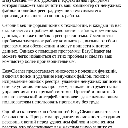
EasyCleaner
— это удобная и эффективная программа,
которая поможет вам очистить ваш компьютер от ненужных
файлов и ошибок реестра, улучшив тем самым его
производительность и скорость работы.
Сегодня век информационных технологий, и каждый из нас
сталкивается с проблемой накопления файлов, временных
данных, а также ошибок в реестре системы. Именно эти
проблемы замедляют работу компьютера, вызывают сбои в
программном обеспечении и могут привести к потере
данных. Однако с помощью программы EasyCleaner вы
можете легко избавиться от этих проблем и сделать ваш
компьютер более производительным.
EasyCleaner предоставляет множество полезных функций,
включая поиск и удаление ненужных файлов, поиск и
исправление ошибок реестра, удаление ненужных записей в
списке установленных программ, а также инструменты для
управления автозагрузкой системы. Простой и понятный
пользовательский интерфейс позволяет даже начинающим
пользователям использовать программу без труда.
Одной из ключевых особенностей EasyCleaner является его
безопасность. Программа предлагает возможность создания
резервных копий перед удалением файлов и изменением
реестра, что обеспечивает вам максимальную защиту от