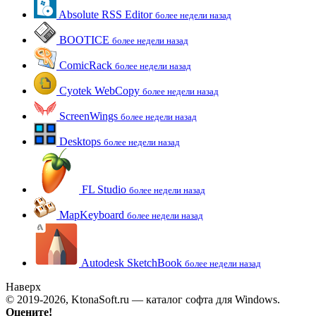
Absolute RSS Editor
более недели назад
BOOTICE
более недели назад
ComicRack
более недели назад
Cyotek WebCopy
более недели назад
ScreenWings
более недели назад
Desktops
более недели назад
FL Studio
более недели назад
MapKeyboard
более недели назад
Autodesk SketchBook
более недели назад
Наверх
© 2019-2026, KtonaSoft.ru — каталог софта для Windows.
Оцените!