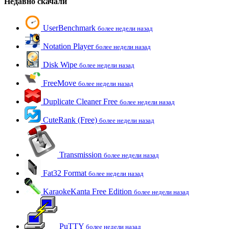
Недавно скачали
UserBenchmark
более недели назад
Notation Player
более недели назад
Disk Wipe
более недели назад
FreeMove
более недели назад
Duplicate Cleaner Free
более недели назад
CuteRank (Free)
более недели назад
Transmission
более недели назад
Fat32 Format
более недели назад
KaraokeKanta Free Edition
более недели назад
PuTTY
более недели назад