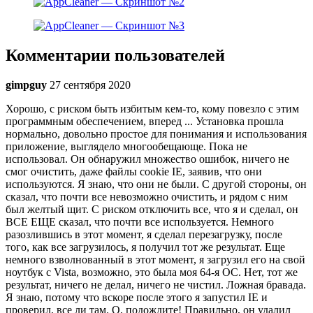
Комментарии пользователей
gimpguy
27 сентября 2020
Хорошо, с риском быть избитым кем-то, кому повезло с этим
программным обеспечением, вперед ... Установка прошла
нормально, довольно простое для понимания и использования
приложение, выглядело многообещающе. Пока не
использовал. Он обнаружил множество ошибок, ничего не
смог очистить, даже файлы cookie IE, заявив, что они
используются. Я знаю, что они не были. С другой стороны, он
сказал, что почти все невозможно очистить, и рядом с ним
был желтый щит. С риском отключить все, что я и сделал, он
ВСЕ ЕЩЕ сказал, что почти все используется. Немного
разозлившись в этот момент, я сделал перезагрузку, после
того, как все загрузилось, я получил тот же результат. Еще
немного взволнованный в этот момент, я загрузил его на свой
ноутбук с Vista, возможно, это была моя 64-я ОС. Нет, тот же
результат, ничего не делал, ничего не чистил. Ложная бравада.
Я знаю, потому что вскоре после этого я запустил IE и
проверил, все ли там. О, подождите! Правильно, он удалил