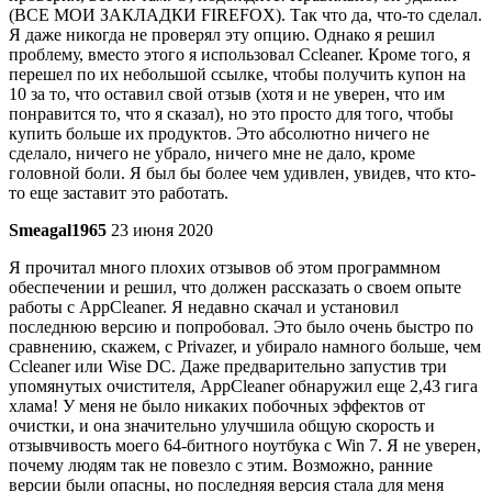
(ВСЕ МОИ ЗАКЛАДКИ FIREFOX). Так что да, что-то сделал.
Я даже никогда не проверял эту опцию. Однако я решил
проблему, вместо этого я использовал Ccleaner. Кроме того, я
перешел по их небольшой ссылке, чтобы получить купон на
10 за то, что оставил свой отзыв (хотя и не уверен, что им
понравится то, что я сказал), но это просто для того, чтобы
купить больше их продуктов. Это абсолютно ничего не
сделало, ничего не убрало, ничего мне не дало, кроме
головной боли. Я был бы более чем удивлен, увидев, что кто-
то еще заставит это работать.
Smeagal1965
23 июня 2020
Я прочитал много плохих отзывов об этом программном
обеспечении и решил, что должен рассказать о своем опыте
работы с AppCleaner. Я недавно скачал и установил
последнюю версию и попробовал. Это было очень быстро по
сравнению, скажем, с Privazer, и убирало намного больше, чем
Ccleaner или Wise DC. Даже предварительно запустив три
упомянутых очистителя, AppCleaner обнаружил еще 2,43 гига
хлама! У меня не было никаких побочных эффектов от
очистки, и она значительно улучшила общую скорость и
отзывчивость моего 64-битного ноутбука с Win 7. Я не уверен,
почему людям так не повезло с этим. Возможно, ранние
версии были опасны, но последняя версия стала для меня