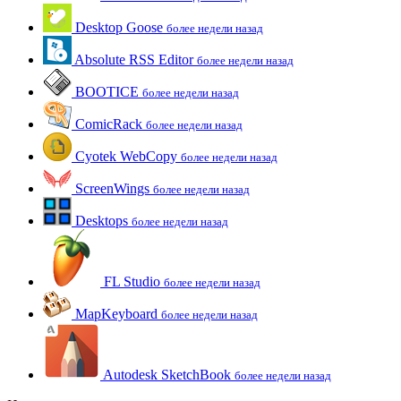
Desktop Goose
более недели назад
Absolute RSS Editor
более недели назад
BOOTICE
более недели назад
ComicRack
более недели назад
Cyotek WebCopy
более недели назад
ScreenWings
более недели назад
Desktops
более недели назад
FL Studio
более недели назад
MapKeyboard
более недели назад
Autodesk SketchBook
более недели назад