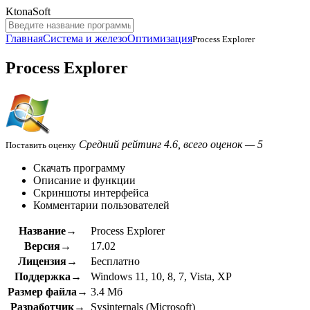
KtonaSoft
Главная
Система и железо
Оптимизация
Process Explorer
Process Explorer
Средний рейтинг 4.6, всего оценок — 5
Поставить оценку
Скачать программу
Описание и функции
Скриншоты интерфейса
Комментарии пользователей
Название→
Process Explorer
Версия→
17.02
Лицензия→
Бесплатно
Поддержка→
Windows 11, 10, 8, 7, Vista, XP
Размер файла→
3.4 Мб
Разработчик→
Sysinternals (Microsoft)