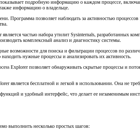
er показывает подробную информацию о каждом процессе, включа
 также информацию о владельце.
ени. Программа позволяет наблюдать за активностью процессов
тва.
rer является частью набора утилит Sysinternals, разработанных к
производить комплексный анализ и диагностику системы.
ные возможности для поиска и фильтрации процессов по различ
о находить нужные процессы и анализировать их активность.
ocess Explorer позволяет обнаруживать скрытые процессы и пот
lorer является бесплатной и легкой в использовании. Она не тре
р функций и удобный интерфейс, что делает ее незаменимым инс
димо выполнить несколько простых шагов: