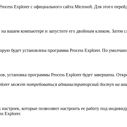
ocess Explorer с официального сайта Microsoft. Для этого пере
о на вашем компьютере и запустите его двойным кликом. Затем с
орую будет установлена программа Process Explorer. По умолчан
в, установка программы Process Explorer будет завершена. Откр
xplorer может потребоваться администраторский доступ на ва
их настроек, которые позволяют настроить ее работу под индиви
s Explorer.