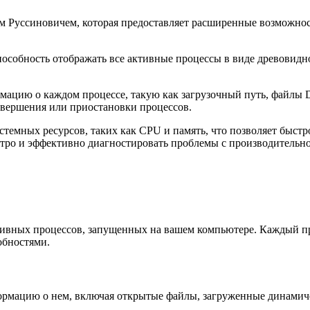
рком Руссиновичем, которая предоставляет расширенные возможн
 способность отображать все активные процессы в виде древовид
ацию о каждом процессе, такую как загрузочный путь, файлы D
завершения или приостановки процессов.
системных ресурсов, таких как CPU и память, что позволяет быс
ыстро и эффективно диагностировать проблемы с производительн
ктивных процессов, запущенных на вашем компьютере. Каждый п
обностями.
рмацию о нем, включая открытые файлы, загруженные динамичес