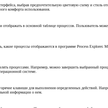
нтерфейса, выбрав предпочтительную цветовую схему и стиль от
ного комфорта использования.
ии отображать в основной таблице процессов. Пользователь мож
какие процессы отображаются в программе Process Explorer. Мо
равлять процессами. Например, можно завершить выбранный про
перационной системе.
ь горячие клавиши для выполнения определенных действий. Нап
льной информации о нем.