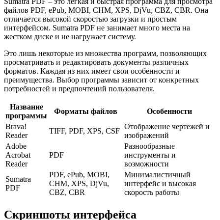
Sumatra PDF – это легкая и быстрая программа для просмотра
файлов PDF, ePub, MOBI, CHM, XPS, DjVu, CBZ, CBR. Она
отличается высокой скоростью загрузки и простым
интерфейсом. Sumatra PDF не занимает много места на
жестком диске и не нагружает систему.
Это лишь некоторые из множества программ, позволяющих
просматривать и редактировать документы различных
форматов. Каждая из них имеет свои особенности и
преимущества. Выбор программы зависит от конкретных
потребностей и предпочтений пользователя.
Название
Форматы файлов
Особенности
программы
Brava!
Отображение чертежей и
TIFF, PDF, XPS, CSF
Reader
изображений
Adobe
Разнообразные
Acrobat
PDF
инструменты и
Reader
возможности
PDF, ePub, MOBI,
Минималистичный
Sumatra
CHM, XPS, DjVu,
интерфейс и высокая
PDF
CBZ, CBR
скорость работы
Скриншоты интерфейса