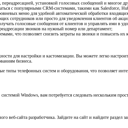
, переадресацией, установкой голосовых сообщений и многое др
ваться с популярными CRM-системами, такими как Salesforce, Hu
ровневых меню для удобной автоматической обработки входящих
ующих сотрудников или просто для уведомления клиентов об акци
олучать голосовые сообщения от клиентов и управлять ими в уд
ереадресации звонков на нужный номер или департамент;
емами, что позволяет снизить затраты на звонки и повысить их к
сти для настройки и кастомизации. Вы можете легко настроить
ваниям бизнеса.
е типы телефонных систем и оборудования, что позволяет инте
системой Windows, вам потребуется следовать нескольким прос
о веб-сайта разработчика. Зайдите на сайт и найдите раздел з