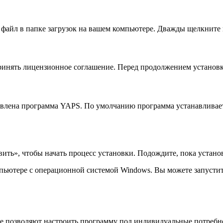
 файл в папке загрузок на вашем компьютере. Дважды щелкните
принять лицензионное соглашение. Перед продолжением установ
овлена программа YAPS. По умолчанию программа устанавливаетс
вить», чтобы начать процесс установки. Подождите, пока уста
пьютере с операционной системой Windows. Вы можете запустит
е позволяют настроить программу под индивидуальные потребно