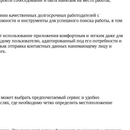
пройти собеседование и быть нанятым на место работы,
ении качественных долгосрочных работодателей с
жности и инструменты для успешного поиска работы, в том
т использование приложения комфортным и легким даже для
дому пользователю, адаптированный под его потребности и
е как отправка контактных данных нанимающему лицу и
ех.
ь может выбрать предпочитаемый сервис и удобно
аслях, где необходимо четко определить местоположение