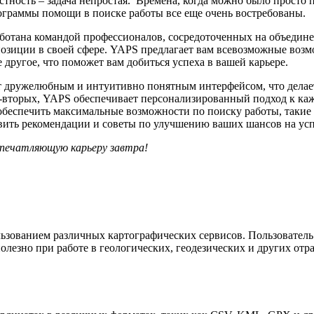
тность – задача непростая. Времена, когда можно было просто 
ограммы помощи в поиске работы все еще очень востребованы.
аботана командой профессионалов, сосредоточенных на объедин
иции в своей сфере. YAPS предлагает вам всевозможные возмо
другое, что поможет вам добиться успеха в вашей карьере.
т дружелюбным и интуитивно понятным интерфейсом, что делае
вторых, YAPS обеспечивает персонализированный подход к каж
обеспечить максимальные возможности по поиску работы, таки
вить рекомендации и советы по улучшению ваших шансов на усп
впечатляющую карьеру завтра!
льзованием различных картографических сервисов. Пользовател
олезно при работе в геологических, геодезических и других отр