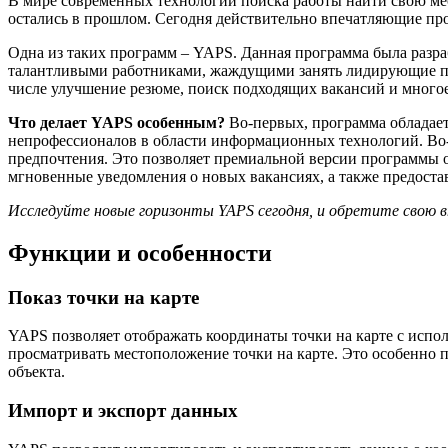
В мире современных технологий поиска работы найти свою мес
остались в прошлом. Сегодня действительно впечатляющие пр
Одна из таких программ – YAPS. Данная программа была разр
талантливыми работниками, жаждущими занять лидирующие поз
числе улучшение резюме, поиск подходящих вакансий и многое 
Что делает YAPS особенным?
Во-первых, программа обладае
непрофессионалов в области информационных технологий. Во-
предпочтения. Это позволяет премиальной версии программы 
мгновенные уведомления о новых вакансиях, а также предоста
Исследуйте новые горизонты YAPS сегодня, и обретите свою 
Функции и особенности
Показ точки на карте
YAPS позволяет отображать координаты точки на карте с испо
просматривать местоположение точки на карте. Это особенно п
объекта.
Импорт и экспорт данных