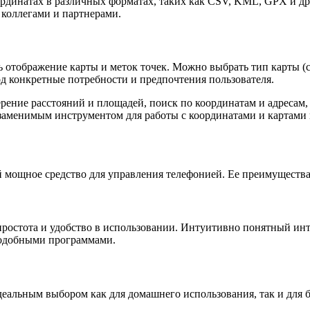
рдинатах в различных форматах, таких как CSV, KML, GPX и др
 коллегами и партнерами.
отображение карты и меток точек. Можно выбрать тип карты (сх
од конкретные потребности и предпочтения пользователя.
рение расстояний и площадей, поиск по координатам и адресам,
аменимым инструментом для работы с координатами и картами в
ой мощное средство для управления телефонией. Ее преимуществ
ростота и удобство в использовании. Интуитивно понятный ин
подобными программами.
еальным выбором как для домашнего использования, так и для 