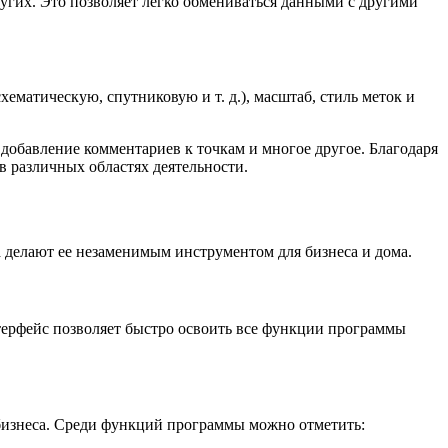
угих. Это позволяет легко обмениваться данными с другими
ематическую, спутниковую и т. д.), масштаб, стиль меток и
 добавление комментариев к точкам и многое другое. Благодаря
 различных областях деятельности.
а делают ее незаменимым инструментом для бизнеса и дома.
терфейс позволяет быстро освоить все функции программы
бизнеса. Среди функций программы можно отметить: