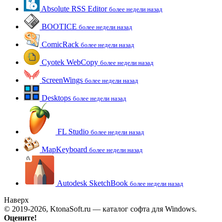
Absolute RSS Editor
более недели назад
BOOTICE
более недели назад
ComicRack
более недели назад
Cyotek WebCopy
более недели назад
ScreenWings
более недели назад
Desktops
более недели назад
FL Studio
более недели назад
MapKeyboard
более недели назад
Autodesk SketchBook
более недели назад
Наверх
© 2019-2026, KtonaSoft.ru — каталог софта для Windows.
Оцените!