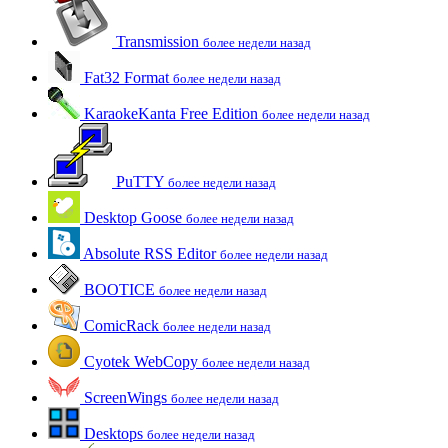
Transmission
более недели назад
Fat32 Format
более недели назад
KaraokeKanta Free Edition
более недели назад
PuTTY
более недели назад
Desktop Goose
более недели назад
Absolute RSS Editor
более недели назад
BOOTICE
более недели назад
ComicRack
более недели назад
Cyotek WebCopy
более недели назад
ScreenWings
более недели назад
Desktops
более недели назад