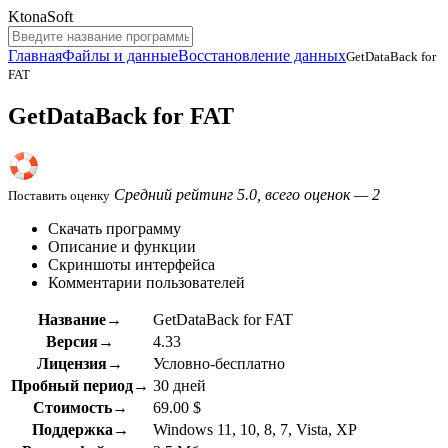
KtonaSoft
Главная
Файлы и данные
Восстановление данных
GetDataBack for
FAT
GetDataBack for FAT
Средний рейтинг 5.0, всего оценок — 2
Поставить оценку
Скачать программу
Описание и функции
Скриншоты интерфейса
Комментарии пользователей
Название→
GetDataBack for FAT
Версия→
4.33
Лицензия→
Условно-бесплатно
Пробный период→
30 дней
Стоимость→
69.00 $
Поддержка→
Windows 11, 10, 8, 7, Vista, XP