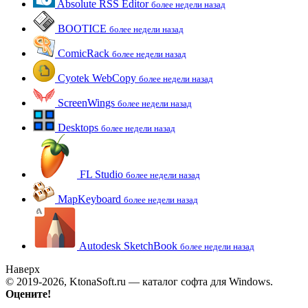
Absolute RSS Editor
более недели назад
BOOTICE
более недели назад
ComicRack
более недели назад
Cyotek WebCopy
более недели назад
ScreenWings
более недели назад
Desktops
более недели назад
FL Studio
более недели назад
MapKeyboard
более недели назад
Autodesk SketchBook
более недели назад
Наверх
© 2019-2026, KtonaSoft.ru — каталог софта для Windows.
Оцените!