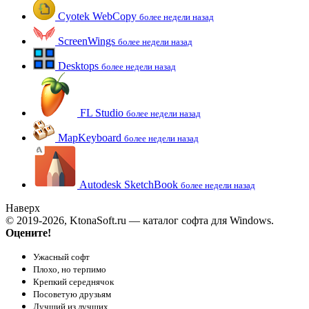
Cyotek WebCopy
более недели назад
ScreenWings
более недели назад
Desktops
более недели назад
FL Studio
более недели назад
MapKeyboard
более недели назад
Autodesk SketchBook
более недели назад
Наверх
© 2019-2026, KtonaSoft.ru — каталог софта для Windows.
Оцените!
Ужасный софт
Плохо, но терпимо
Крепкий середнячок
Посоветую друзьям
Лучший из лучших