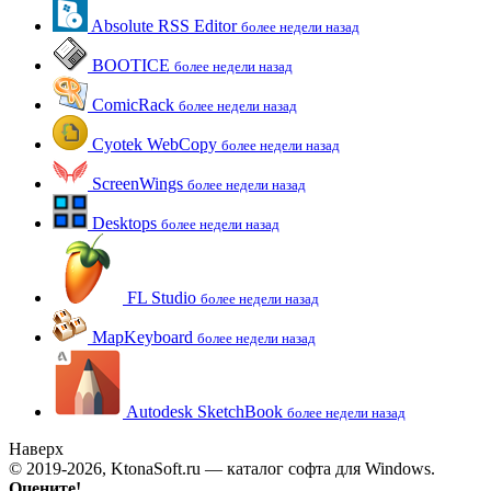
Absolute RSS Editor
более недели назад
BOOTICE
более недели назад
ComicRack
более недели назад
Cyotek WebCopy
более недели назад
ScreenWings
более недели назад
Desktops
более недели назад
FL Studio
более недели назад
MapKeyboard
более недели назад
Autodesk SketchBook
более недели назад
Наверх
© 2019-2026, KtonaSoft.ru — каталог софта для Windows.
Оцените!