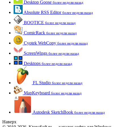
Desktop Goose
более недели назад
Absolute RSS Editor
более недели назад
BOOTICE
более недели назад
ComicRack
более недели назад
Cyotek WebCopy
более недели назад
ScreenWings
более недели назад
Desktops
более недели назад
FL Studio
более недели назад
MapKeyboard
более недели назад
Autodesk SketchBook
более недели назад
Наверх
© 2019-2026, KtonaSoft.ru — каталог софта для Windows.