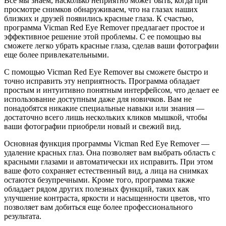
Все мы знаем, насколько неприятно может быть, когда при
просмотре снимков обнаруживаем, что на глазах наших
близких и друзей появились красные глаза. К счастью,
программа Vicman Red Eye Remover предлагает простое и
эффективное решение этой проблемы. С ее помощью вы
сможете легко убрать красные глаза, сделав ваши фотографии
еще более привлекательными.
С помощью Vicman Red Eye Remover вы сможете быстро и
точно исправить эту неприятность. Программа обладает
простым и интуитивно понятным интерфейсом, что делает ее
использование доступным даже для новичков. Вам не
понадобятся никакие специальные навыки или знания —
достаточно всего лишь нескольких кликов мышкой, чтобы
ваши фотографии приобрели новый и свежий вид.
Основная функция программы Vicman Red Eye Remover —
удаление красных глаз. Она позволяет вам выбрать область с
красными глазами и автоматически их исправить. При этом
ваше фото сохраняет естественный вид, а лица на снимках
остаются безупречными. Кроме того, программа также
обладает рядом других полезных функций, таких как
улучшение контраста, яркости и насыщенности цветов, что
позволяет вам добиться еще более профессионального
результата.