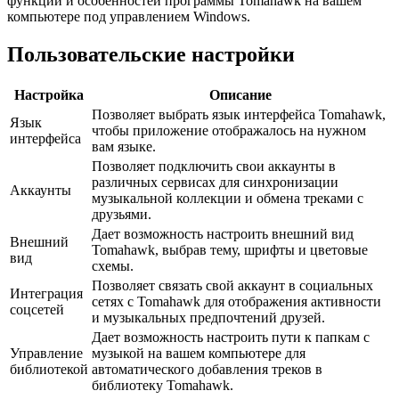
функций и особенностей программы Tomahawk на вашем
компьютере под управлением Windows.
Пользовательские настройки
Настройка
Описание
Позволяет выбрать язык интерфейса Tomahawk,
Язык
чтобы приложение отображалось на нужном
интерфейса
вам языке.
Позволяет подключить свои аккаунты в
различных сервисах для синхронизации
Аккаунты
музыкальной коллекции и обмена треками с
друзьями.
Дает возможность настроить внешний вид
Внешний
Tomahawk, выбрав тему, шрифты и цветовые
вид
схемы.
Позволяет связать свой аккаунт в социальных
Интеграция
сетях с Tomahawk для отображения активности
соцсетей
и музыкальных предпочтений друзей.
Дает возможность настроить пути к папкам с
Управление
музыкой на вашем компьютере для
библиотекой
автоматического добавления треков в
библиотеку Tomahawk.