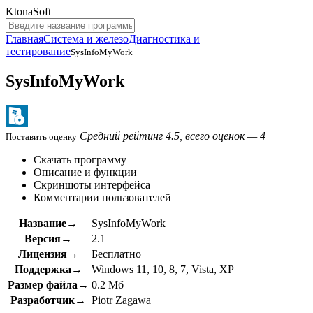
KtonaSoft
Главная
Система и железо
Диагностика и
тестирование
SysInfoMyWork
SysInfoMyWork
Средний рейтинг 4.5, всего оценок — 4
Поставить оценку
Скачать программу
Описание и функции
Скриншоты интерфейса
Комментарии пользователей
Название→
SysInfoMyWork
Версия→
2.1
Лицензия→
Бесплатно
Поддержка→
Windows 11, 10, 8, 7, Vista, XP
Размер файла→
0.2 Мб
Разработчик→
Piotr Zagawa