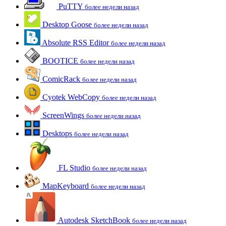
PuTTY
более недели назад
Desktop Goose
более недели назад
Absolute RSS Editor
более недели назад
BOOTICE
более недели назад
ComicRack
более недели назад
Cyotek WebCopy
более недели назад
ScreenWings
более недели назад
Desktops
более недели назад
FL Studio
более недели назад
MapKeyboard
более недели назад
Autodesk SketchBook
более недели назад