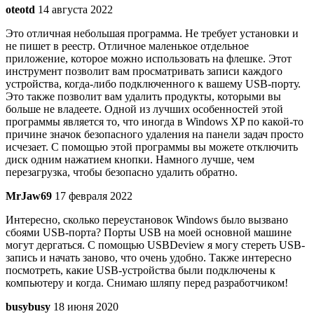
oteotd
14 августа 2022
Это отличная небольшая программа. Не требует установки и
не пишет в реестр. Отличное маленькое отдельное
приложение, которое можно использовать на флешке. Этот
инструмент позволит вам просматривать записи каждого
устройства, когда-либо подключенного к вашему USB-порту.
Это также позволит вам удалить продукты, которыми вы
больше не владеете. Одной из лучших особенностей этой
программы является то, что иногда в Windows XP по какой-то
причине значок безопасного удаления на панели задач просто
исчезает. С помощью этой программы вы можете отключить
диск одним нажатием кнопки. Намного лучше, чем
перезагрузка, чтобы безопасно удалить обратно.
MrJaw69
17 февраля 2022
Интересно, сколько переустановок Windows было вызвано
сбоями USB-порта? Порты USB на моей основной машине
могут дергаться. С помощью USBDeview я могу стереть USB-
запись и начать заново, что очень удобно. Также интересно
посмотреть, какие USB-устройства были подключены к
компьютеру и когда. Снимаю шляпу перед разработчиком!
busybusy
18 июня 2020