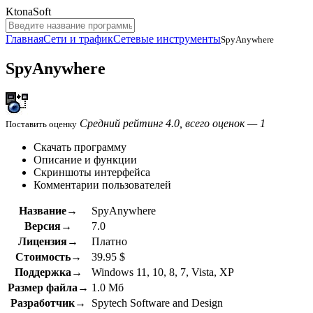
KtonaSoft
Главная
Сети и трафик
Сетевые инструменты
SpyAnywhere
SpyAnywhere
Средний рейтинг 4.0, всего оценок — 1
Поставить оценку
Скачать программу
Описание и функции
Скриншоты интерфейса
Комментарии пользователей
Название→
SpyAnywhere
Версия→
7.0
Лицензия→
Платно
Стоимость→
39.95 $
Поддержка→
Windows 11, 10, 8, 7, Vista, XP
Размер файла→
1.0 Мб
Разработчик→
Spytech Software and Design