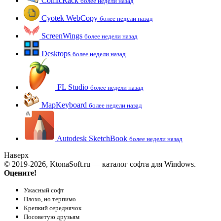
ComicRack
более недели назад
Cyotek WebCopy
более недели назад
ScreenWings
более недели назад
Desktops
более недели назад
FL Studio
более недели назад
MapKeyboard
более недели назад
Autodesk SketchBook
более недели назад
Наверх
© 2019-2026, KtonaSoft.ru — каталог софта для Windows.
Оцените!
Ужасный софт
Плохо, но терпимо
Крепкий середнячок
Посоветую друзьям