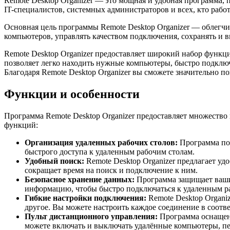
Remote Desktop Organizer — это мощная и удобная программа,
IT-специалистов, системных администраторов и всех, кто рабо
Основная цель программы Remote Desktop Organizer — облегчи
компьютеров, управлять качеством подключения, сохранять и в
Remote Desktop Organizer предоставляет широкий набор функ
позволяет легко находить нужные компьютеры, быстро подключ
Благодаря Remote Desktop Organizer вы сможете значительно 
Функции и особенности
Программа Remote Desktop Organizer предоставляет множеств
функций:
Организация удаленных рабочих столов:
Программа поз
быстрого доступа к удаленным рабочим столам.
Удобный поиск:
Remote Desktop Organizer предлагает уд
сокращает время на поиск и подключение к ним.
Безопасное хранение данных:
Программа защищает ваши
информацию, чтобы быстро подключаться к удаленным ра
Гибкие настройки подключения:
Remote Desktop Organi
другое. Вы можете настроить каждое соединение в соотв
Пульт дистанционного управления:
Программа оснащена
можете включать и выключать удалённые компьютеры, пер