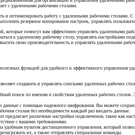
 предназначенная для организации и управления удаленными ра
тает с удаленными рабочими столами.
ть и оптимизировать работу с удаленными рабочими столами. С
ыполнять резервное копирование настроек, управлять пользоват
ций, которые помогут вам эффективно управлять удаленными р
аться к удаленному рабочему столу, управлять настройками под
повысить свою производительность и управлять удаленными раб
о полезных функций для удобного и эффективного управления у
воляет создавать и управлять списками удаленных рабочих столо
обный поиск по именам и свойствам удаленных рабочих столов. 
 данные с помощью надежного шифрования. Вы можете сохран
бочим столам без необходимости каждый раз вводить данные.
zer предлагает различные настройки подключения, такие как нас
етствии с вашими требованиями.
 удобным пультом дистанционного управления, который позвол
езагружать их, а также отправлять специальные команды.