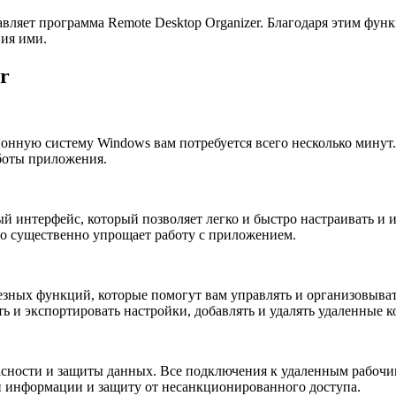
авляет программа Remote Desktop Organizer. Благодаря этим фу
ия ими.
r
ионную систему Windows вам потребуется всего несколько мину
боты приложения.
й интерфейс, который позволяет легко и быстро настраивать и 
то существенно упрощает работу с приложением.
езных функций, которые помогут вам управлять и организовыва
ь и экспортировать настройки, добавлять и удалять удаленные к
опасности и защиты данных. Все подключения к удаленным рабо
ачи информации и защиту от несанкционированного доступа.