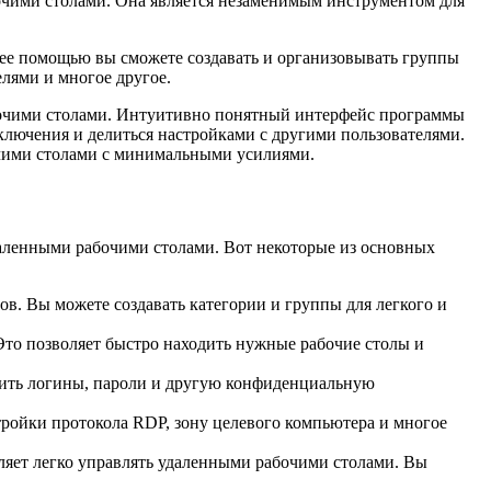
бочими столами. Она является незаменимым инструментом для
 ее помощью вы сможете создавать и организовывать группы
елями и многое другое.
абочими столами. Интуитивно понятный интерфейс программы
ключения и делиться настройками с другими пользователями.
очими столами с минимальными усилиями.
даленными рабочими столами. Вот некоторые из основных
в. Вы можете создавать категории и группы для легкого и
Это позволяет быстро находить нужные рабочие столы и
ить логины, пароли и другую конфиденциальную
тройки протокола RDP, зону целевого компьютера и многое
яет легко управлять удаленными рабочими столами. Вы