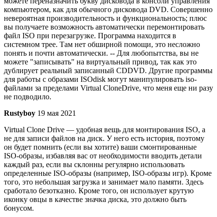
можете переназначить букву дисковода в консоли управления
компьютером, как для обычного дисковода DVD. Совершенно
невероятная производительность и функциональность; плюс
вы получаете возможность автоматически перемонтировать
файл ISO при перезагрузке. Программа находится в
системном трее. Там нет обширной помощи, это несложно
понять и почти автоматически. -- Для любопытства, вы не
можете "записывать" на виртуальный привод, так как это
дублирует реальный записанный CDDVD. Другие программы
для работы с образами ISOdisk могут манипулировать iso-
файлами за пределами Virtual CloneDrive, что меня еще ни разу
не подводило.
Rustyboy
19 мая 2021
Virtual Clone Drive — удобная вещь для монтирования ISO, а
не для записи файлов на диск. У него есть история, поэтому
он будет помнить (если вы хотите) ваши смонтированные
ISO-образы, избавляя вас от необходимости вводить детали
каждый раз, если вы склонны регулярно использовать
определенные ISO-образы (например, ISO-образы игр). Кроме
того, это небольшая загрузка и занимает мало памяти. Здесь
сработало безотказно. Кроме того, он использует крутую
иконку овцы в качестве значка диска, это должно быть
бонусом.