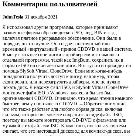
Комментарии пользователей
JohnTesla
31 декабря 2021
Я использовал другие программы, которые принимают
различные формы образов дисков ISO, img, BIN и т. д.,
включая платное программное обеспечение. Они были в
порядке, но это лучше. Он создает постоянный или
временный «виртуальный» привод CDDVD в вашей системе.
Я могу взять все свои диски с драйверами и с помощью
отдельной программы, такой как ImgBurn, сохранить их в
формате ISO на свой жесткий диск. Вот тут-то и приходит на
помощь SlySoft Virtual CloneDrive. Если мне когда-нибудь
понадобится получить доступ к диску, например, чтобы
скопировать или перезагрузить драйверы, мне не нужно
искать диск. Я нахожу файл ISO, и SlySoft Virtual CloneDrive
монтирует файл ISO в Windows, как если бы это был
оригинальный CDDVD. Очевидно, что время чтения намного
быстрее, чем у настоящего CDDVD. -- Обратите внимание,
что это также работает для любого образа диска, включая
фильмы, которые вы можете сохранить в виде файла ISO,
поэтому вы можете монтировать CD-DVD с фильмами или
музыкой с их файлами ISO. Кроме того, поскольку система
считает, что это настоящий дисковод для компакт-дисков, вы