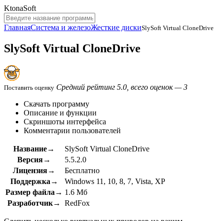
KtonaSoft
Главная
Система и железо
Жесткие диски
SlySoft Virtual CloneDrive
SlySoft Virtual CloneDrive
Средний рейтинг 5.0, всего оценок — 3
Поставить оценку
Скачать программу
Описание и функции
Скриншоты интерфейса
Комментарии пользователей
Название→
SlySoft Virtual CloneDrive
Версия→
5.5.2.0
Лицензия→
Бесплатно
Поддержка→
Windows 11, 10, 8, 7, Vista, XP
Размер файла→
1.6 Мб
Разработчик→
RedFox