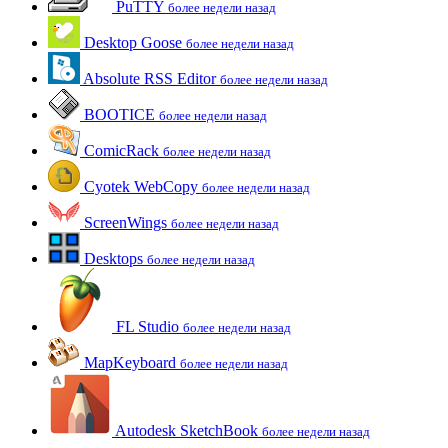
PuTTY
более недели назад
Desktop Goose
более недели назад
Absolute RSS Editor
более недели назад
BOOTICE
более недели назад
ComicRack
более недели назад
Cyotek WebCopy
более недели назад
ScreenWings
более недели назад
Desktops
более недели назад
FL Studio
более недели назад
MapKeyboard
более недели назад
Autodesk SketchBook
более недели назад