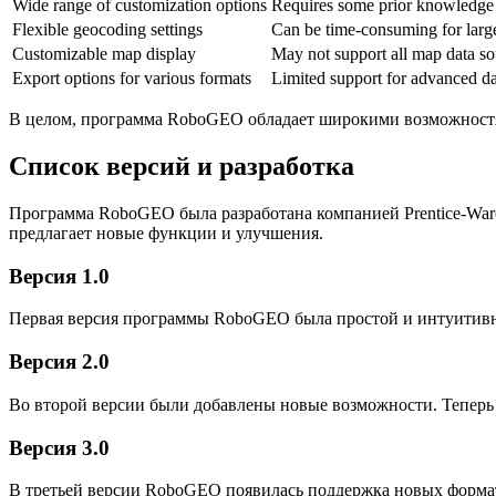
Wide range of customization options
Requires some prior knowledge t
Flexible geocoding settings
Can be time-consuming for large
Customizable map display
May not support all map data so
Export options for various formats
Limited support for advanced da
В целом, программа RoboGEO обладает широкими возможностями
Список версий и разработка
Программа RoboGEO была разработана компанией Prentice-Ware
предлагает новые функции и улучшения.
Версия 1.0
Первая версия программы RoboGEO была простой и интуитивно 
Версия 2.0
Во второй версии были добавлены новые возможности. Теперь
Версия 3.0
В третьей версии RoboGEO появилась поддержка новых форм