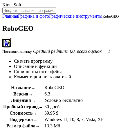
KtonaSoft
Главная
Графика и фото
Графические инструменты
RoboGEO
RoboGEO
Средний рейтинг 4.0, всего оценок — 1
Поставить оценку
Скачать программу
Описание и функции
Скриншоты интерфейса
Комментарии пользователей
Название→
RoboGEO
Версия→
6.3
Лицензия→
Условно-бесплатно
Пробный период→
30 дней
Стоимость→
39.95 $
Поддержка→
Windows 11, 10, 8, 7, Vista, XP
Размер файла→
13.3 Мб