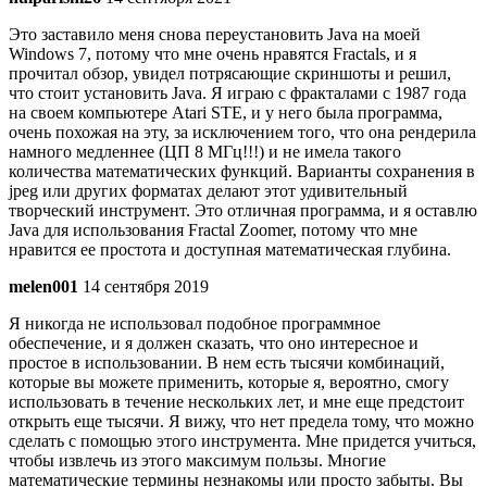
Это заставило меня снова переустановить Java на моей
Windows 7, потому что мне очень нравятся Fractals, и я
прочитал обзор, увидел потрясающие скриншоты и решил,
что стоит установить Java. Я играю с фракталами с 1987 года
на своем компьютере Atari STE, и у него была программа,
очень похожая на эту, за исключением того, что она рендерила
намного медленнее (ЦП 8 МГц!!!) и не имела такого
количества математических функций. Варианты сохранения в
jpeg или других форматах делают этот удивительный
творческий инструмент. Это отличная программа, и я оставлю
Java для использования Fractal Zoomer, потому что мне
нравится ее простота и доступная математическая глубина.
melen001
14 сентября 2019
Я никогда не использовал подобное программное
обеспечение, и я должен сказать, что оно интересное и
простое в использовании. В нем есть тысячи комбинаций,
которые вы можете применить, которые я, вероятно, смогу
использовать в течение нескольких лет, и мне еще предстоит
открыть еще тысячи. Я вижу, что нет предела тому, что можно
сделать с помощью этого инструмента. Мне придется учиться,
чтобы извлечь из этого максимум пользы. Многие
математические термины незнакомы или просто забыты. Вы