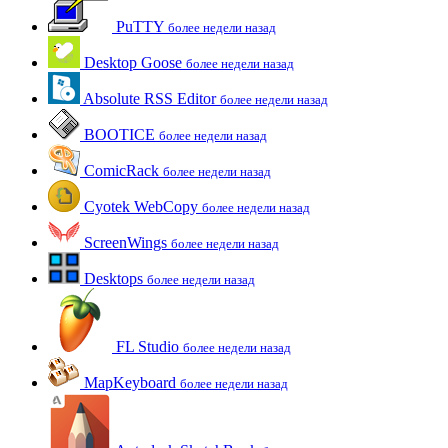
PuTTY
более недели назад
Desktop Goose
более недели назад
Absolute RSS Editor
более недели назад
BOOTICE
более недели назад
ComicRack
более недели назад
Cyotek WebCopy
более недели назад
ScreenWings
более недели назад
Desktops
более недели назад
FL Studio
более недели назад
MapKeyboard
более недели назад