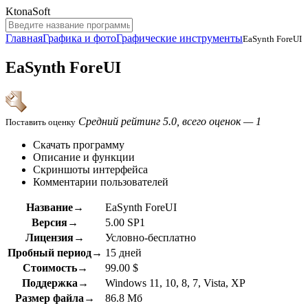
KtonaSoft
Главная
Графика и фото
Графические инструменты
EaSynth ForeUI
EaSynth ForeUI
Средний рейтинг 5.0, всего оценок — 1
Поставить оценку
Скачать программу
Описание и функции
Скриншоты интерфейса
Комментарии пользователей
Название→
EaSynth ForeUI
Версия→
5.00 SP1
Лицензия→
Условно-бесплатно
Пробный период→
15 дней
Стоимость→
99.00 $
Поддержка→
Windows 11, 10, 8, 7, Vista, XP
Размер файла→
86.8 Мб