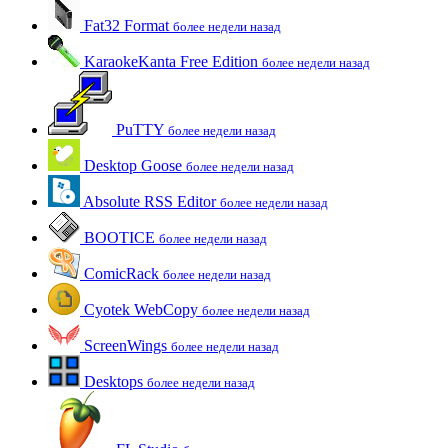
Fat32 Format
более недели назад
KaraokeKanta Free Edition
более недели назад
PuTTY
более недели назад
Desktop Goose
более недели назад
Absolute RSS Editor
более недели назад
BOOTICE
более недели назад
ComicRack
более недели назад
Cyotek WebCopy
более недели назад
ScreenWings
более недели назад
Desktops
более недели назад