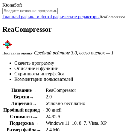
KtonaSoft
Главная
Графика и фото
Графические редакторы
ReaCompressor
ReaCompressor
Средний рейтинг 3.0, всего оценок — 1
Поставить оценку
Скачать программу
Описание и функции
Скриншоты интерфейса
Комментарии пользователей
Название→
ReaCompressor
Версия→
2.0
Лицензия→
Условно-бесплатно
Пробный период→
30 дней
Стоимость→
24.95 $
Поддержка→
Windows 11, 10, 8, 7, Vista, XP
Размер файла→
2.4 Мб