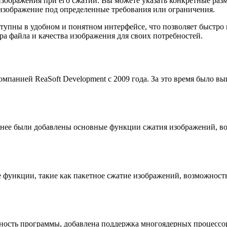
изображения при его сжатии. Вы можете указать конкретные ра
 изображение под определенные требования или ограничения.
тупны в удобном и понятном интерфейсе, что позволяет быстро
а файла и качества изображения для своих потребностей.
мпанией ReaSoft Development с 2009 года. За это время было в
 нее были добавлены основные функции сжатия изображений, во
функции, такие как пакетное сжатие изображений, возможность
ьность программы, добавлена поддержка многоядерных процессо