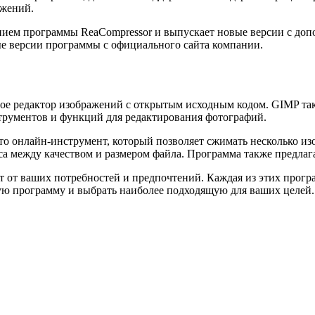
ажений.
шением программы ReaCompressor и выпускает новые версии с 
ые версии программы с официального сайта компании.
е редактор изображений с открытым исходным кодом. GIMP так
трументов и функций для редактирования фотографий.
Это онлайн-инструмент, который позволяет сжимать несколько из
а между качеством и размером файла. Программа также предлага
от ваших потребностей и предпочтений. Каждая из этих програ
ую программу и выбрать наиболее подходящую для ваших целей.