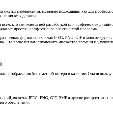
я сжатия изображений, идеально подходящий как для профессион
анения всех деталей.
всем, кто занимается веб-разработкой или графическим дизайно
едлагает простое и эффективное решение этой проблемы.
различных форматах, включая JPEG, PNG, GIF и многое другое.
тва. Это позволит вам сэкономить множество времени и улучшить
й
ать изображения без заметной потери в качестве. Она использ
жений, включая JPEG, PNG, GIF, BMP и другие распространенны
ого обеспечения.