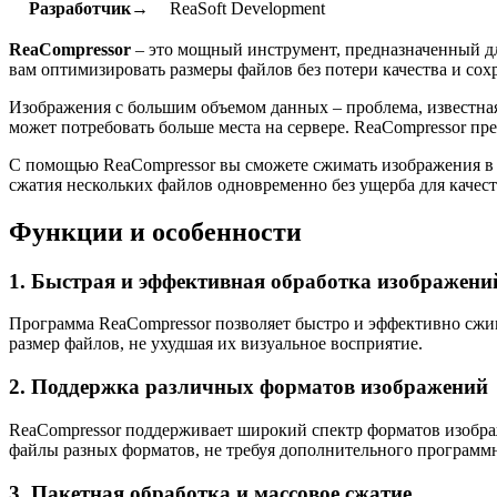
Разработчик→
ReaSoft Development
ReaCompressor
– это мощный инструмент, предназначенный дл
вам оптимизировать размеры файлов без потери качества и сохр
Изображения с большим объемом данных – проблема, известная 
может потребовать больше места на сервере. ReaCompressor пр
С помощью ReaCompressor вы сможете сжимать изображения в 
сжатия нескольких файлов одновременно без ущерба для качес
Функции и особенности
1. Быстрая и эффективная обработка изображени
Программа ReaCompressor позволяет быстро и эффективно сжим
размер файлов, не ухудшая их визуальное восприятие.
2. Поддержка различных форматов изображений
ReaCompressor поддерживает широкий спектр форматов изобра
файлы разных форматов, не требуя дополнительного программн
3. Пакетная обработка и массовое сжатие