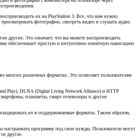
аудио и фотографии с компьютера на телевизоре через
оспроизведения.
спроизводить их на PlayStation 3. Все, что вам нужно
о просматривать фотографии, смотреть видео и слушать аудио
гие другие. Это означает, что вы можете воспроизводить
рамма обеспечивает простую и интуитивно понятную навигацию
 во многих различных форматах. Это позволяет пользователям
d Play), DLNA (Digital Living Network Alliance) и HTTP
 и смартфоны, планшеты, смарт-телевизоры и другие
нскодировать их в поддерживаемые форматы. Таким образом,
ко настраивать программу под свои нужды. Пользователи могут
ое другое.