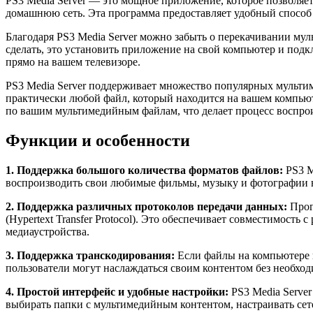
PS3 Media Server — это мощное приложение, которое позволяет 
домашнюю сеть. Эта программа предоставляет удобный способ 
Благодаря PS3 Media Server можно забыть о перекачивании мул
сделать, это установить приложение на свой компьютер и подкл
прямо на вашем телевизоре.
PS3 Media Server поддерживает множество популярных мультиме
практически любой файл, который находится на вашем компьют
по вашим мультимедийным файлам, что делает процесс воспро
Функции и особенности
1. Поддержка большого количества форматов файлов:
PS3 M
воспроизводить свои любимые фильмы, музыку и фотографии н
2. Поддержка различных протоколов передачи данных:
Прогр
(Hypertext Transfer Protocol). Это обеспечивает совместимость
медиаустройства.
3. Поддержка транскодирования:
Если файлы на компьютере н
пользователи могут наслаждаться своим контентом без необхо
4. Простой интерфейс и удобные настройки:
PS3 Media Server
выбирать папки с мультимедийным контентом, настраивать сет