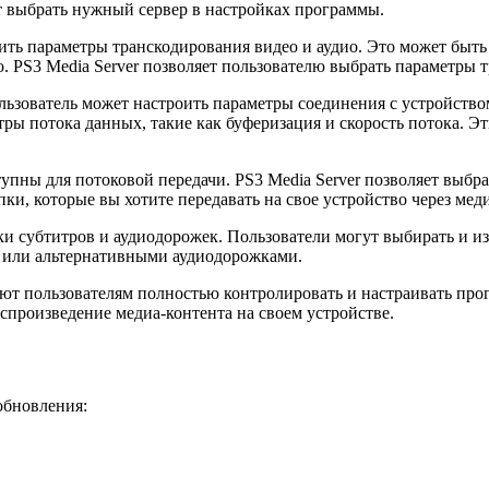
ут выбрать нужный сервер в настройках программы.
ть параметры транскодирования видео и аудио. Это может быть п
. PS3 Media Server позволяет пользователю выбрать параметры 
ьзователь может настроить параметры соединения с устройством
метры потока данных, такие как буферизация и скорость потока.
тупны для потоковой передачи. PS3 Media Server позволяет выб
ки, которые вы хотите передавать на свое устройство через меди
ки субтитров и аудиодорожек. Пользователи могут выбирать и и
ми или альтернативными аудиодорожками.
ляют пользователям полностью контролировать и настраивать пр
оспроизведение медиа-контента на своем устройстве.
обновления: