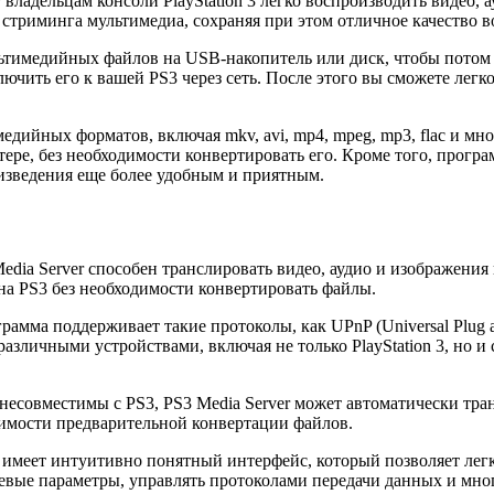
владельцам консоли PlayStation 3 легко воспроизводить видео, 
стриминга мультимедиа, сохраняя при этом отличное качество в
ьтимедийных файлов на USB-накопитель или диск, чтобы потом во
ючить его к вашей PS3 через сеть. После этого вы сможете легк
дийных форматов, включая mkv, avi, mp4, mpeg, mp3, flac и мно
ере, без необходимости конвертировать его. Кроме того, прог
изведения еще более удобным и приятным.
edia Server способен транслировать видео, аудио и изображения
а PS3 без необходимости конвертировать файлы.
амма поддерживает такие протоколы, как UPnP (Universal Plug an
 с различными устройствами, включая не только PlayStation 3, но
есовместимы с PS3, PS3 Media Server может автоматически тра
димости предварительной конвертации файлов.
 имеет интуитивно понятный интерфейс, который позволяет лег
евые параметры, управлять протоколами передачи данных и мног