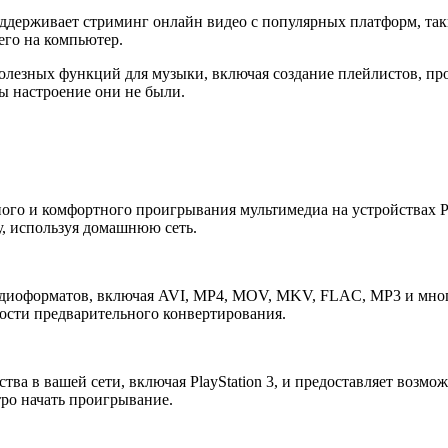
оддерживает стриминг онлайн видео с популярных платформ, так
его на компьютер.
олезных функций для музыки, включая создание плейлистов, пр
бы настроение они не были.
ного и комфортного проигрывания мультимедиа на устройствах P
у, используя домашнюю сеть.
аудиоформатов, включая AVI, MP4, MOV, MKV, FLAC, MP3 и мног
мости предварительного конвертирования.
ва в вашей сети, включая PlayStation 3, и предоставляет возмо
тро начать проигрывание.