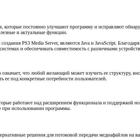
ков, которые постоянно улучшают программу и исправляют обна
олезные и актуальные функции.
дания PS3 Media Server, являются Java и JavaScript. Благодар
системах и обеспечивать совместимость с различными устройст
о означает, что любой желающий может изучить ее структуру, вн
ь ее под конкретные потребности пользователей.
которые работают над расширением функционала и поддержкой н
е при использовании программы.
ернативные решения для потоковой передачи медиафайлов на ваш