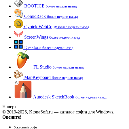
BOOTICE
более недели назад
ComicRack
более недели назад
Cyotek WebCopy
более недели назад
ScreenWings
более недели назад
Desktops
более недели назад
FL Studio
более недели назад
MapKeyboard
более недели назад
Autodesk SketchBook
более недели назад
Наверх
© 2019-2026, KtonaSoft.ru — каталог софта для Windows.
Оцените!
Ужасный софт