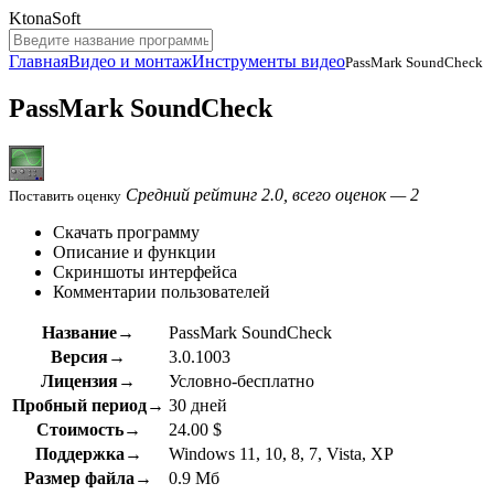
KtonaSoft
Главная
Видео и монтаж
Инструменты видео
PassMark SoundCheck
PassMark SoundCheck
Средний рейтинг 2.0, всего оценок — 2
Поставить оценку
Скачать программу
Описание и функции
Скриншоты интерфейса
Комментарии пользователей
Название→
PassMark SoundCheck
Версия→
3.0.1003
Лицензия→
Условно-бесплатно
Пробный период→
30 дней
Стоимость→
24.00 $
Поддержка→
Windows 11, 10, 8, 7, Vista, XP
Размер файла→
0.9 Мб